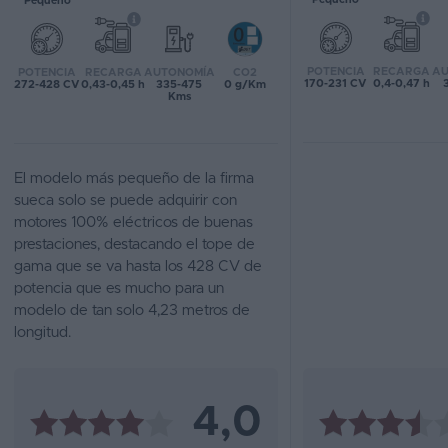
Pequeño
Favoritos
POTENCIA
RECARGA
AU
POTENCIA
RECARGA
AUTONOMÍA
CO2
Concesionarios
170-231 CV
0,4-0,47 h
272-428 CV
0,43-0,45 h
335-475
0 g/Km
Kms
Vender
coche
El modelo más pequeño de la firma
Blog
sueca solo se puede adquirir con
motores 100% eléctricos de buenas
Ventas
prestaciones, destacando el tope de
de
gama que se va hasta los 428 CV de
coches
potencia que es mucho para un
2026
modelo de tan solo 4,23 metros de
longitud.
4,0