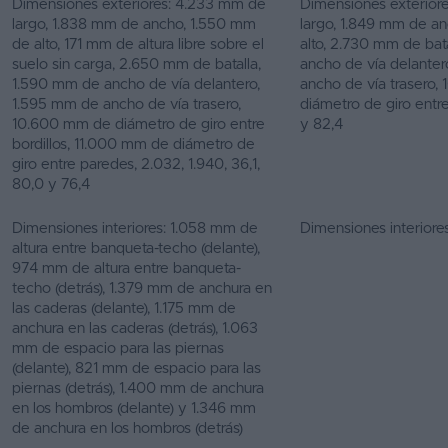
Dimensiones exteriores: 4.233 mm de
Dimensiones exterior
largo, 1.838 mm de ancho, 1.550 mm
largo, 1.849 mm de a
de alto, 171 mm de altura libre sobre el
alto, 2.730 mm de bat
suelo sin carga, 2.650 mm de batalla,
ancho de vía delanter
1.590 mm de ancho de vía delantero,
ancho de vía trasero
1.595 mm de ancho de vía trasero,
diámetro de giro entre
10.600 mm de diámetro de giro entre
y 82,4
bordillos, 11.000 mm de diámetro de
giro entre paredes, 2.032, 1.940, 36,1,
80,0 y 76,4
Dimensiones interiores: 1.058 mm de
Dimensiones interiores
altura entre banqueta-techo (delante),
974 mm de altura entre banqueta-
techo (detrás), 1.379 mm de anchura en
las caderas (delante), 1.175 mm de
anchura en las caderas (detrás), 1.063
mm de espacio para las piernas
(delante), 821 mm de espacio para las
piernas (detrás), 1.400 mm de anchura
en los hombros (delante) y 1.346 mm
de anchura en los hombros (detrás)