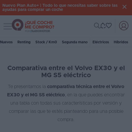
Nuevo Plan Auto+ | Todo lo que necesitas saber sobre las
ayudas para comprar un coche
Toggle navigation
Iniciar
sesión
Nuevos
Renting
Stock / Km0
Segunda mano
Eléctricos
Híbridos
Inicio
Comparativa entre el Volvo EX30 y el
Coches
MG S5 eléctrico
nuevos
Te presentamos la
comparativa técnica entre el Volvo
Renting
EX30 y el MG S5 eléctrico
, en la que puedes encontrar
Suscripción
una tabla con todas sus características por versión y
comparar las que te estés planteando para una posible
Stock
compra.
KM
0