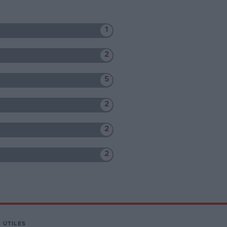
1
2
5
2
2
2
 ÚTILES