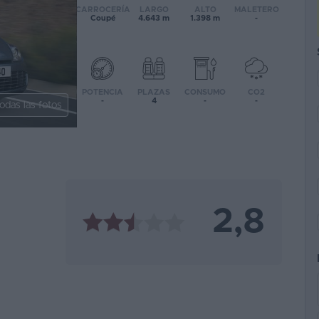
CARROCERÍA
LARGO
ALTO
MALETERO
Coupé
4.643 m
1.398 m
-
POTENCIA
PLAZAS
CONSUMO
CO2
-
4
-
-
odas las fotos
2,8