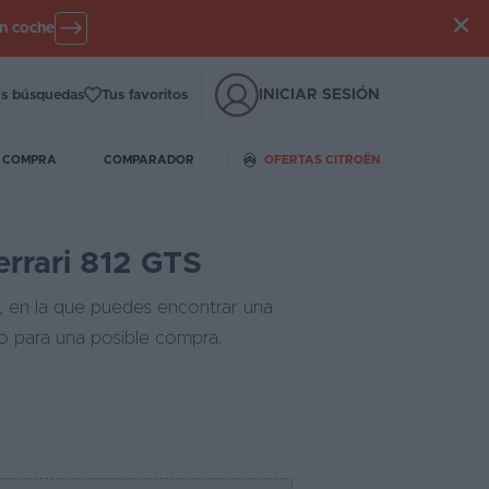
un coche
INICIAR SESIÓN
s búsquedas
Tus favoritos
E COMPRA
COMPARADOR
OFERTAS CITROËN
errari 812 GTS
, en la que puedes encontrar una
do para una posible compra.