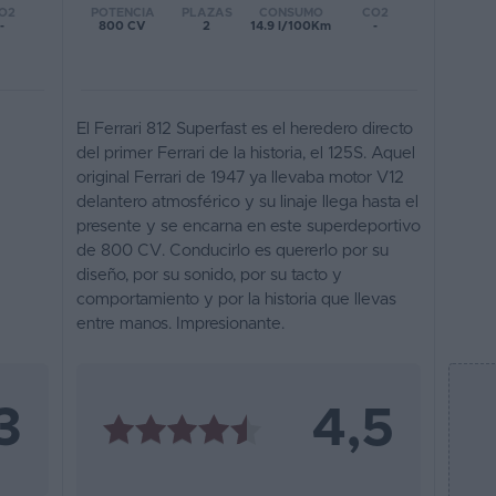
POTENCIA
PLAZAS
CONSUMO
CO2
O2
800 CV
2
14.9 l/100Km
-
-
El Ferrari 812 Superfast es el heredero directo
del primer Ferrari de la historia, el 125S. Aquel
original Ferrari de 1947 ya llevaba motor V12
delantero atmosférico y su linaje llega hasta el
presente y se encarna en este superdeportivo
de 800 CV. Conducirlo es quererlo por su
diseño, por su sonido, por su tacto y
comportamiento y por la historia que llevas
entre manos. Impresionante.
3
4,5