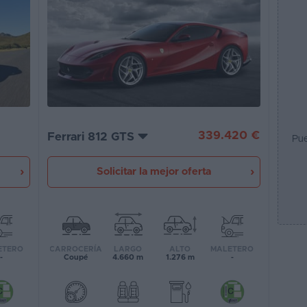
339.420 €
Ferrari 812 GTS
Pue
Solicitar la mejor oferta
CARROCERÍA
LARGO
ALTO
MALETERO
ETERO
Coupé
4.660 m
1.276 m
-
-