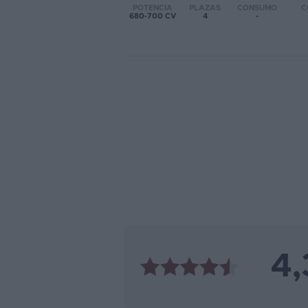
POTENCIA
PLAZAS
CONSUMO
C
680-700 CV
4
-
Favoritos
Concesionarios
Vender
coche
Blog
Ventas
de
coches
2026
4,