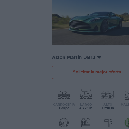
Segunda
mano
Eléctricos
Híbridos
Ofertas
Aston Martin DB12
Asistente
Solicitar la mejor oferta
Foro
de
opiniones
Guías
CARROCERÍA
LARGO
ALTO
MAL
de
Coupé
4.725 m
1.290 m
compra
Comparador