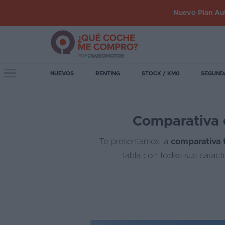
Nuevo Plan Aut
Iniciar
sesión
Toggle navigation
NUEVOS
RENTING
STOCK / KM0
SEGUND
Inicio
Comparativa e
Coches
nuevos
Te presentamos la
comparativa 
Renting
tabla con todas sus caract
Suscripción
Stock
KM
0