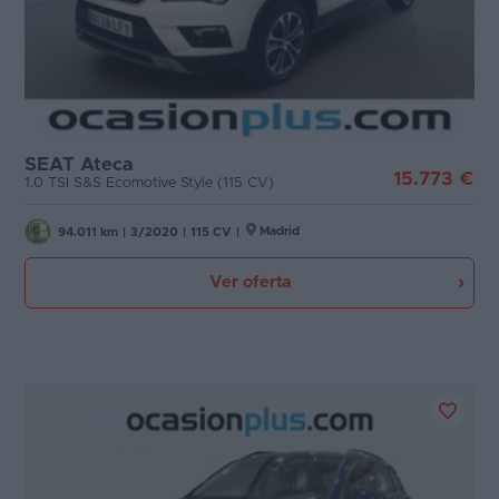
SEAT Ateca
15.773 €
1.0 TSI S&S Ecomotive Style (115 CV)
Madrid
94.011 km
|
3/2020
|
115 CV
|
Ver oferta