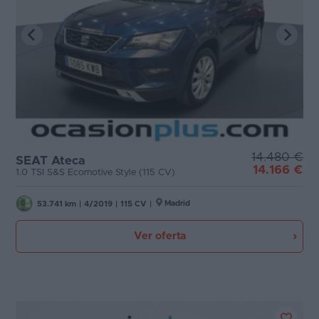
14.480 €
SEAT Ateca
14.166 €
1.0 TSI S&S Ecomotive Style (115 CV)
Madrid
53.741 km
|
4/2019
|
115 CV
|
Ver oferta