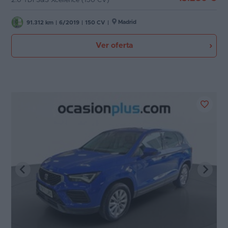
2.0 TDI S&S Xcellence (150 CV)
Madrid
91.312 km
|
6/2019
|
150 CV
|
Ver oferta