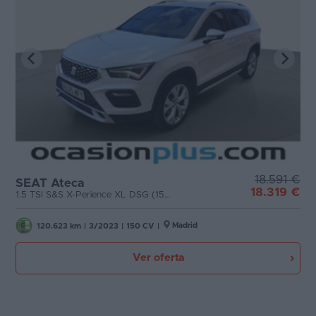
18.591 €
SEAT Ateca
18.319 €
1.5 TSI S&S X-Perience XL DSG (150 CV)
Madrid
120.623 km
|
3/2023
|
150 CV
|
Ver oferta