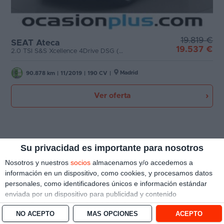
19.819 €
SEAT Ateca
19.537 €
2.0 TSI S&S Xcellence 4Drive DSG (190 CV)
Madrid
90.878 km
|
11/2019
|
190 CV
|
Ver oferta
Su privacidad es importante para nosotros
Nosotros y nuestros
socios
almacenamos y/o accedemos a
información en un dispositivo, como cookies, y procesamos datos
personales, como identificadores únicos e información estándar
enviada por un dispositivo para publicidad y contenido
personalizado, medición de publicidad y contenido, investigación
NO ACEPTO
MÁS OPCIONES
ACEPTO
de audiencia y desarrollo de servicios.
Con su permiso, nosotros y