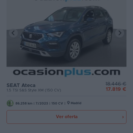
18.446 €
SEAT Ateca
17.819 €
1.5 TSI S&S Style XM (150 CV)
Madrid
86.258 km
|
7/2023
|
150 CV
|
Ver oferta