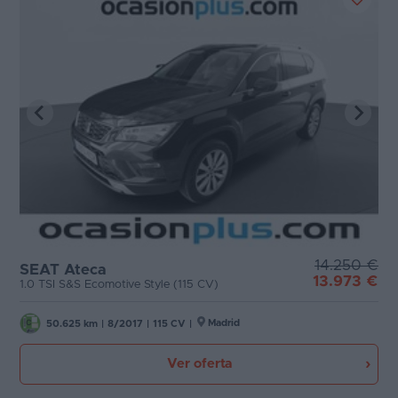
14.250 €
SEAT Ateca
13.973 €
1.0 TSI S&S Ecomotive Style (115 CV)
Madrid
50.625 km
|
8/2017
|
115 CV
|
Ver oferta