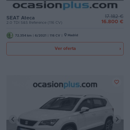
17.182 €
SEAT Ateca
16.800 €
2.0 TDI S&S Reference (116 CV)
Madrid
72.354 km
|
6/2021
|
116 CV
|
Ver oferta