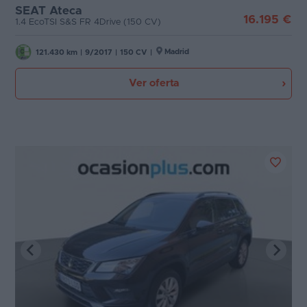
SEAT Ateca
16.195 €
1.4 EcoTSI S&S FR 4Drive (150 CV)
Favoritos
Puertas
Concesionarios
Madrid
121.430 km
|
9/2017
|
150 CV
|
Carrocería
Vender
Ver oferta
coche
Plazas
Blog
Potencia
Ventas
de
coches
2026