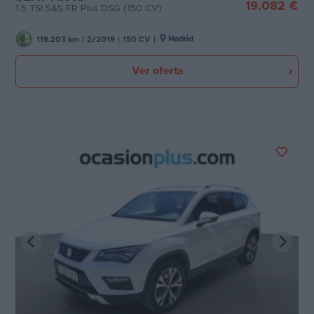
19.082 €
1.5 TSI S&S FR Plus DSG (150 CV)
Madrid
119.203 km
|
2/2019
|
150 CV
|
Ver oferta