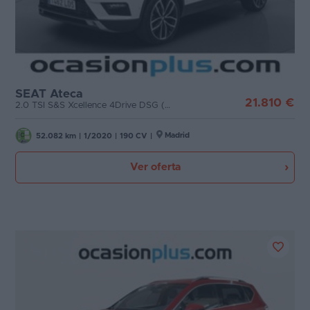
SEAT Ateca
21.810 €
2.0 TSI S&S Xcellence 4Drive DSG (190 CV)
Madrid
52.082 km
|
1/2020
|
190 CV
|
Ver oferta