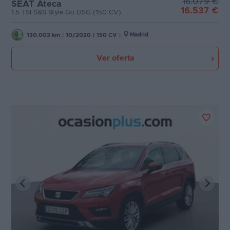
16.079 €
SEAT Ateca
16.537 €
1.5 TSI S&S Style Go DSG (150 CV)
Madrid
130.003 km
|
10/2020
|
150 CV
|
Ver oferta