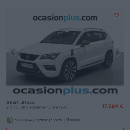
SEAT Ateca
17.584 €
2.0 TDI S&S Xcellence 4Drive (150 CV)
Madrid
126.684 km
|
7/2017
|
150 CV
|