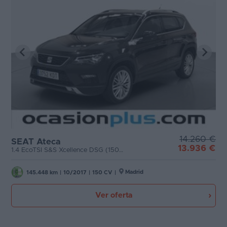
14.260 €
SEAT Ateca
13.936 €
1.4 EcoTSI S&S Xcellence DSG (150 CV)
Madrid
145.448 km
|
10/2017
|
150 CV
|
Ver oferta