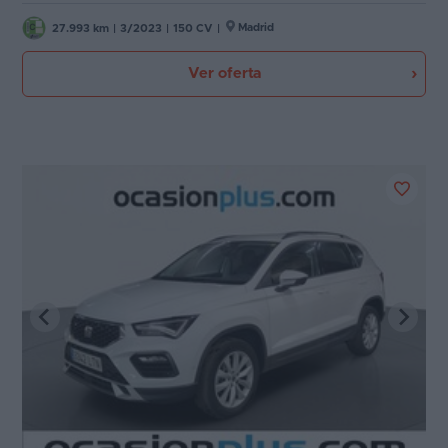
Madrid
27.993 km
|
3/2023
|
150 CV
|
Ver oferta