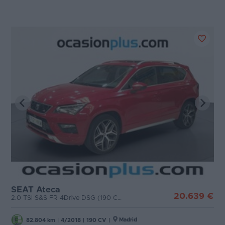
SEAT Ateca
20.639 €
2.0 TSI S&S FR 4Drive DSG (190 CV)
Madrid
82.804 km
|
4/2018
|
190 CV
|