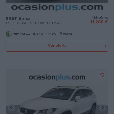
11.658 €
SEAT Ateca
11.288 €
1.4 EcoTSI S&S Xcellence Plus (150 CV)
Madrid
202.324 km
|
11/2017
|
150 CV
|
Ver oferta