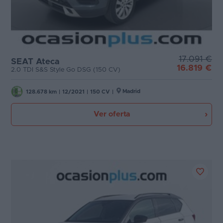
17.091 €
SEAT Ateca
16.819 €
2.0 TDI S&S Style Go DSG (150 CV)
Madrid
128.678 km
|
12/2021
|
150 CV
|
Ver oferta