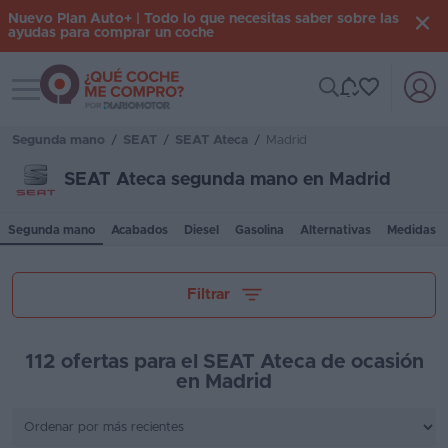
Nuevo Plan Auto+ | Todo lo que necesitas saber sobre las
ayudas para comprar un coche
Toggle navigation
Iniciar
sesión
Segunda mano
/
SEAT
/
SEAT Ateca
/
Madrid
SEAT Ateca segunda mano en Madrid
Inicio
Segunda mano
Acabados
Diesel
Gasolina
Alternativas
Medidas
Coches
nuevos
Tu presupuesto
Filtrar
Renting
Suscripción
112 ofertas para el SEAT Ateca de ocasión
en Madrid
Stock
Kilómetros
KM
0