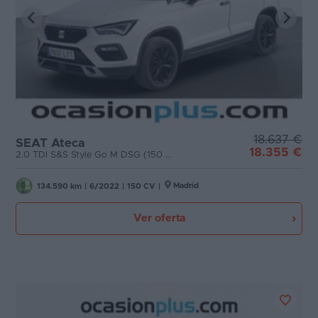
18.637 €
SEAT Ateca
18.355 €
2.0 TDI S&S Style Go M DSG (150 CV)
Madrid
134.590 km
|
6/2022
|
150 CV
|
Ver oferta