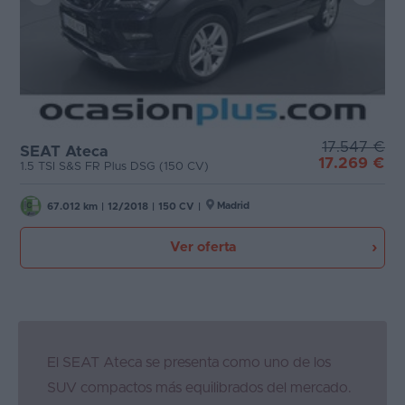
17.547 €
SEAT Ateca
17.269 €
1.5 TSI S&S FR Plus DSG (150 CV)
Madrid
67.012 km
|
12/2018
|
150 CV
|
Ver oferta
El SEAT Ateca se presenta como uno de los
SUV compactos más equilibrados del mercado.