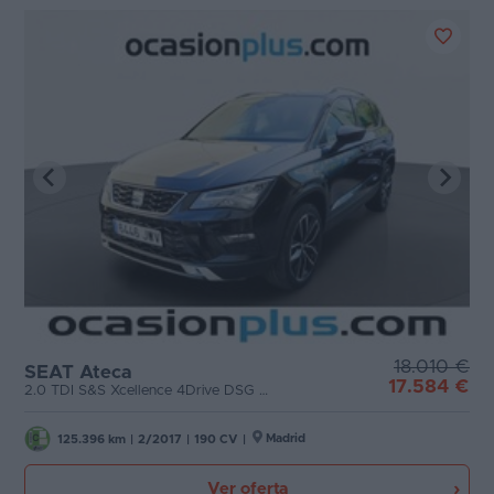
18.010 €
SEAT Ateca
17.584 €
2.0 TDI S&S Xcellence 4Drive DSG (190 CV)
Madrid
125.396 km
|
2/2017
|
190 CV
|
Ver oferta