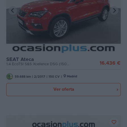
SEAT Ateca
16.436 €
1.4 EcoTSI S&S Xcellence DSG (150 CV)
Madrid
59.688 km
|
2/2017
|
150 CV
|
Ver oferta