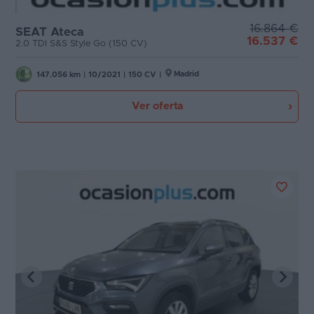
16.864 €
SEAT Ateca
16.537 €
2.0 TDI S&S Style Go (150 CV)
Madrid
147.056 km
|
10/2021
|
150 CV
|
Ver oferta