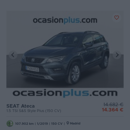
14.682 €
SEAT Ateca
14.364 €
1.5 TSI S&S Style Plus (150 CV)
Madrid
107.902 km
|
1/2019
|
150 CV
|