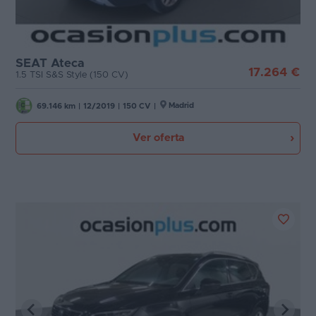
SEAT Ateca
17.264 €
1.5 TSI S&S Style (150 CV)
Madrid
69.146 km
|
12/2019
|
150 CV
|
Ver oferta