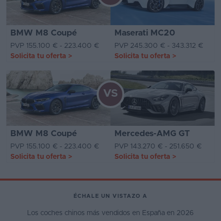
BMW M8 Coupé
Maserati MC20
PVP 155.100 € - 223.400 €
PVP 245.300 € - 343.312 €
Solicita tu oferta
>
Solicita tu oferta
>
VS
BMW M8 Coupé
Mercedes-AMG GT
PVP 155.100 € - 223.400 €
PVP 143.270 € - 251.650 €
Solicita tu oferta
>
Solicita tu oferta
>
ÉCHALE UN VISTAZO A
Los coches chinos más vendidos en España en 2026