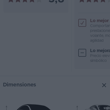
Lo mejor
Comportam
prestacione
volante, mo
agilidad
Lo mejor
Precio ele
simbólico
Dimensiones