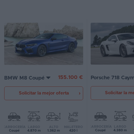
Segunda
mano
Eléctricos
Híbridos
Ofertas
Asistente
155.100 €
Porsche 718 Cay
BMW M8 Coupé
Foro
de
opiniones
Solicitar la m
Solicitar la mejor oferta
Guías
de
compra
CARROCERÍA
LARGO
CARROCERÍA
LARGO
ALTO
MALETERO
Coupé
4.380 m
Coupé
4.870 m
1.362 m
420 l
Comparador