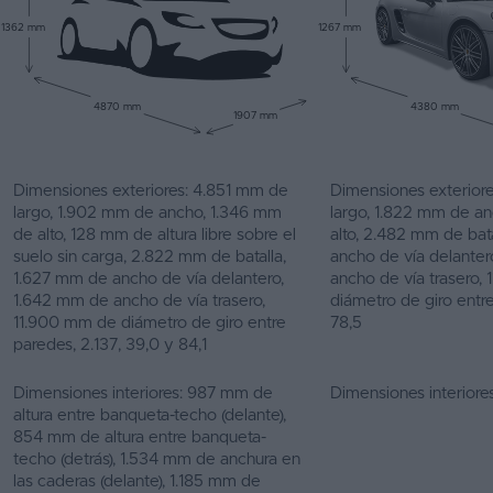
1362 mm
1267 mm
4870 mm
4380 mm
1907 mm
Dimensiones exteriores: 4.851 mm de
Dimensiones exterior
largo, 1.902 mm de ancho, 1.346 mm
largo, 1.822 mm de a
de alto, 128 mm de altura libre sobre el
alto, 2.482 mm de bat
suelo sin carga, 2.822 mm de batalla,
ancho de vía delante
1.627 mm de ancho de vía delantero,
ancho de vía trasero,
1.642 mm de ancho de vía trasero,
diámetro de giro entre
11.900 mm de diámetro de giro entre
78,5
paredes, 2.137, 39,0 y 84,1
Dimensiones interiores: 987 mm de
Dimensiones interiores
altura entre banqueta-techo (delante),
854 mm de altura entre banqueta-
techo (detrás), 1.534 mm de anchura en
las caderas (delante), 1.185 mm de