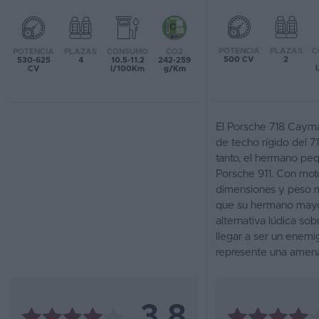
Favoritos
POTENCIA
PLAZAS
C
POTENCIA
PLAZAS
CONSUMO
CO2
Concesionarios
500 CV
2
530-625
4
10.5-11.2
242-259
CV
l/100Km
g/Km
Vender
coche
El Porsche 718 Cayma
Blog
de techo rígido del 7
tanto, el hermano pe
Ventas
Porsche 911. Con moto
de
dimensiones y peso 
coches
que su hermano mayo
2026
alternativa lúdica sobr
llegar a ser un enemi
represente una amen
3,8