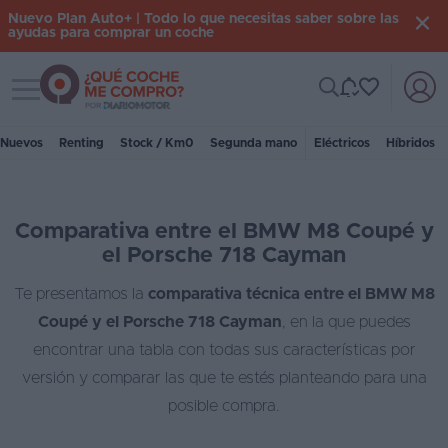
Nuevo Plan Auto+ | Todo lo que necesitas saber sobre las
ayudas para comprar un coche
Toggle navigation
Iniciar
sesión
Nuevos
Renting
Stock / Km0
Segunda mano
Eléctricos
Híbridos
Inicio
Comparativa entre el BMW M8 Coupé y
Coches
el Porsche 718 Cayman
nuevos
Te presentamos la
comparativa técnica entre el BMW M8
Renting
Coupé y el Porsche 718 Cayman
, en la que puedes
Suscripción
encontrar una tabla con todas sus características por
versión y comparar las que te estés planteando para una
Stock
posible compra.
KM
0