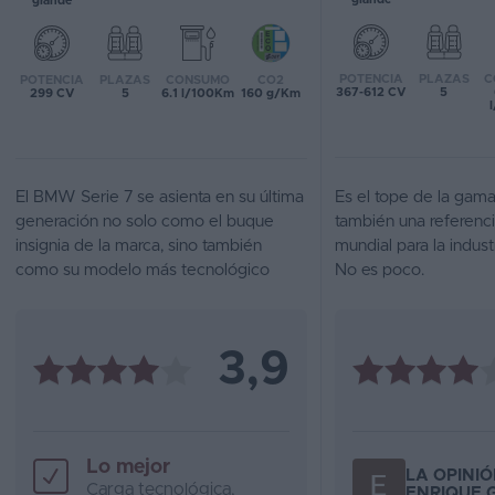
grande
Favoritos
POTENCIA
PLAZAS
C
POTENCIA
PLAZAS
CONSUMO
CO2
Concesionarios
367-612 CV
5
299 CV
5
6.1 l/100Km
160 g/Km
Vender
coche
El BMW Serie 7 se asienta en su última
Es el tope de la gam
Blog
generación no solo como el buque
también una referenc
insignia de la marca, sino también
mundial para la indust
Ventas
como su modelo más tecnológico
No es poco.
de
coches
2026
3,9
Lo mejor
LA OPINIÓ
Carga tecnológica,
ENRIQUE 