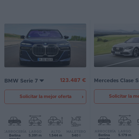
Segunda
mano
Eléctricos
Híbridos
Ofertas
Asistente
123.487 €
Mercedes Clase S
BMW Serie 7
Foro
de
opiniones
Solicitar la m
Solicitar la mejor oferta
Guías
de
compra
CARROCERÍA
LARGO
CARROCERÍA
LARGO
ALTO
MALETERO
Berlina
5.179 m
Berlina
5.391 m
1.544 m
540 l
Comparador
grande