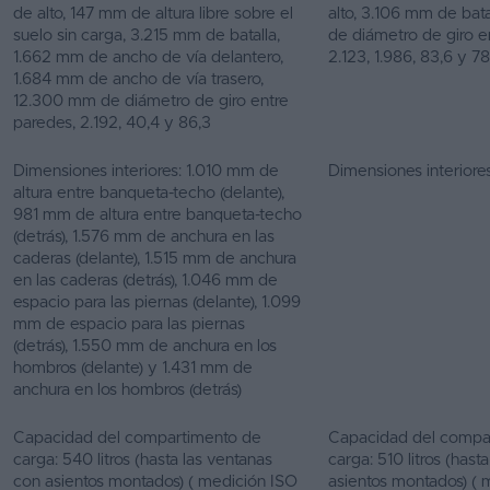
de alto, 147 mm de altura libre sobre el
alto, 3.106 mm de bat
suelo sin carga, 3.215 mm de batalla,
de diámetro de giro en
1.662 mm de ancho de vía delantero,
2.123, 1.986, 83,6 y 78
1.684 mm de ancho de vía trasero,
12.300 mm de diámetro de giro entre
paredes, 2.192, 40,4 y 86,3
Dimensiones interiores: 1.010 mm de
Dimensiones interiores
altura entre banqueta-techo (delante),
981 mm de altura entre banqueta-techo
(detrás), 1.576 mm de anchura en las
caderas (delante), 1.515 mm de anchura
en las caderas (detrás), 1.046 mm de
espacio para las piernas (delante), 1.099
mm de espacio para las piernas
(detrás), 1.550 mm de anchura en los
hombros (delante) y 1.431 mm de
anchura en los hombros (detrás)
Capacidad del compartimento de
Capacidad del compa
carga: 540 litros (hasta las ventanas
carga: 510 litros (hast
con asientos montados) ( medición ISO
asientos montados) ( m