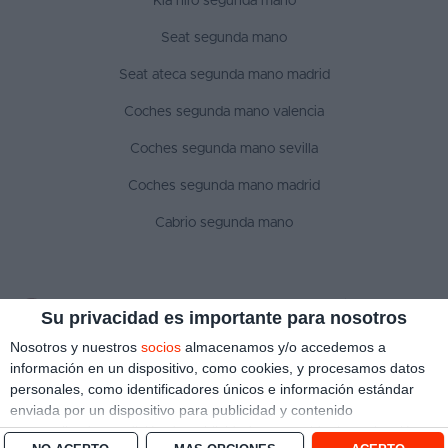
Kia niro segunda mano
Seat segunda mano
Seat ateca segunda mano madrid
Coches segunda mano valencia
Coches segunda mano sevilla
Coches segunda mano madrid
Cabrio segunda mano
SÍGUENOS
Su privacidad es importante para nosotros
Nosotros y nuestros
socios
almacenamos y/o accedemos a
información en un dispositivo, como cookies, y procesamos datos
personales, como identificadores únicos e información estándar
Aviso legal
Política de privacidad
Política de cookies
enviada por un dispositivo para publicidad y contenido
Copyright © 2022 ¿Qué coche me compro?. Todos los derechos reservados
personalizado, medición de publicidad y contenido, investigación