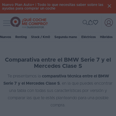
Nuevo Plan Auto+ | Todo lo que necesitas saber sobre las
ayudas para comprar un coche
Toggle navigation
Iniciar
sesión
Nuevos
Renting
Stock / Km0
Segunda mano
Eléctricos
Híbridos
Inicio
Comparativa entre el BMW Serie 7 y el
Coches
Mercedes Clase S
nuevos
Te presentamos la
comparativa técnica entre el BMW
Renting
Serie 7 y el Mercedes Clase S
, en la que puedes encontrar
Suscripción
una tabla con todas sus características por versión y
comparar las que te estés planteando para una posible
Stock
compra.
KM
0