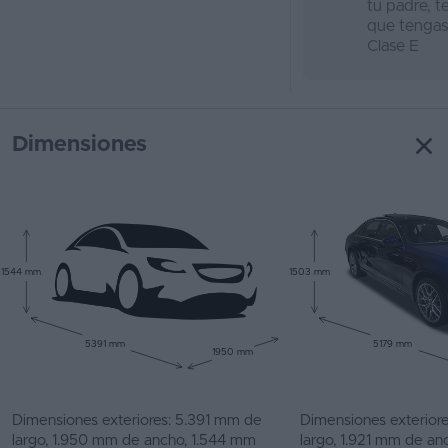
tu padre, t
que tengas
Clase E
Dimensiones
1544 mm
1503 mm
5391 mm
5179 mm
1950 mm
Dimensiones exteriores: 5.391 mm de
Dimensiones exterior
largo, 1.950 mm de ancho, 1.544 mm
largo, 1.921 mm de a