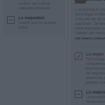
confort de marcha,
calidades interiores
« Si buscas lo m
tecnología el Me
Lo mejorable
S es una de las 
Diseño que no es para
opciones. Tambié
todos
unos interiores 
calidad del merca
VER OPINIÓN COMPLE
Lo mejor
Tecnología
vanguardia
marcha sup
de segurid
asistencia, 
espacio int
Lo mejor
La sensaci
conduciend