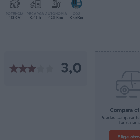
Favoritos
POTENCIA
RECARGA
AUTONOMÍA
CO2
113 CV
0,43 h
420 Kms
0 g/Km
Concesionarios
Vender
coche
Blog
3,0
Ventas
de
coches
2026
Compara ot
Puedes comparar ha
forma simu
Elige otr