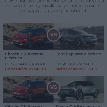
Te presentamos otras comparativas entre el Citroën C3
Aircross eléctrico y sus alternativas más interesantes,
por segmento, precio y popularidad.
VS
Citroën C3 Aircross
Ford Explorer eléctrico
eléctrico
PVP 28.044 € - 32.444 €
PVP 45.711 € - 60.560 €
Ofertas desde
25.240 €
>
Ofertas desde
32.836 €
>
VS
Citroën C3 Aircross
Toyota C-HR+ eléctrico