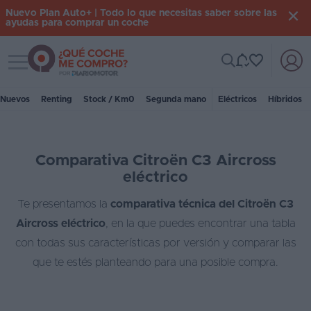
Nuevo Plan Auto+ | Todo lo que necesitas saber sobre las
ayudas para comprar un coche
Toggle navigation
Iniciar
sesión
Nuevos
Renting
Stock / Km0
Segunda mano
Eléctricos
Híbridos
Inicio
Comparativa Citroën C3 Aircross
Coches
eléctrico
nuevos
Te presentamos la
comparativa técnica del Citroën C3
Renting
Aircross eléctrico
, en la que puedes encontrar una tabla
Suscripción
con todas sus características por versión y comparar las
que te estés planteando para una posible compra.
Stock
KM
0