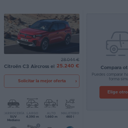
Segunda
mano
Eléctricos
Híbridos
Ofertas
28.044 €
Asistente
25.240 €
Citroën C3 Aircross eléctrico
Compara ot
Foro
Puedes comparar ha
forma simu
Solicitar la mejor oferta
de
opiniones
Elige otr
Guías
de
CARROCERÍA
LARGO
ALTO
MALETERO
compra
SUV
4.390 m
1.660 m
460 l
Mediano
Comparador