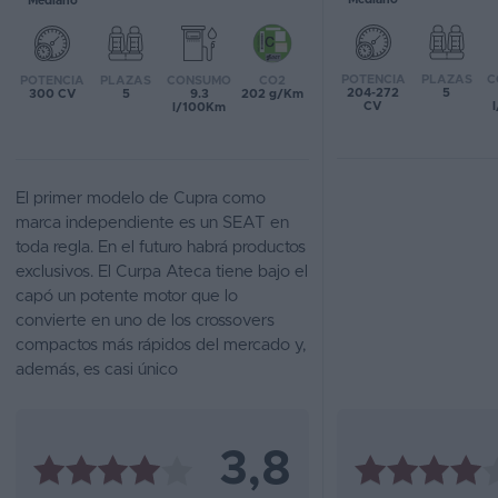
Mediano
Favoritos
POTENCIA
PLAZAS
C
POTENCIA
PLAZAS
CONSUMO
CO2
Concesionarios
204-272
5
300 CV
5
9.3
202 g/Km
CV
l/100Km
Vender
coche
El primer modelo de Cupra como
Blog
marca independiente es un SEAT en
toda regla. En el futuro habrá productos
Ventas
exclusivos. El Curpa Ateca tiene bajo el
de
capó un potente motor que lo
coches
convierte en uno de los crossovers
2026
compactos más rápidos del mercado y,
además, es casi único
3,8