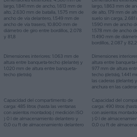
Dimensiones exteriores: 4.386 mm de
Dimensiones exterior
largo, 1.841 mm de ancho, 1.613 mm de
largo, 1.863 mm de a
alto, 2.630 mm de batalla, 1.575 mm de
de alto, 179 mm de altu
ancho de vía delantero, 1.549 mm de
suelo sin carga, 2.681
ancho de vía trasero, 10.800 mm de
1.590 mm de ancho de
diámetro de giro entre bordillos, 2.078
1.578 mm de ancho de 
y 81,8
11.490 mm de diámetr
bordillos, 2.087 y 82,2
Dimensiones interiores: 1.063 mm de
Dimensiones interiore
altura entre banqueta-techo (delante) y
altura entre banqueta-
1.020 mm de altura entre banqueta-
977 mm de altura ent
techo (detrás)
techo (detrás), 1.441
las caderas (delante)
anchura en las caderas
Capacidad del compartimento de
Capacidad del compa
carga: 485 litros (hasta las ventanas
carga: 490 litros (hast
con asientos montados) ( medición ISO
con asientos montados
) 0 l de almacenamiento delantero y
) 0 l de almacenamien
0,0 cu ft de almacenamiento delantero
0,0 cu ft de almacen