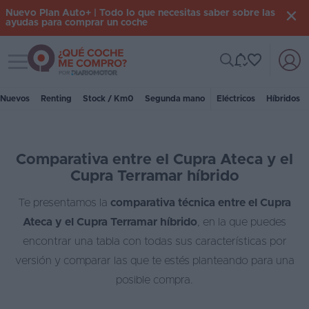
Nuevo Plan Auto+ | Todo lo que necesitas saber sobre las
ayudas para comprar un coche
Toggle navigation
Iniciar
sesión
Nuevos
Renting
Stock / Km0
Segunda mano
Eléctricos
Híbridos
Inicio
Comparativa entre el Cupra Ateca y el
Coches
Cupra Terramar híbrido
nuevos
Te presentamos la
comparativa técnica entre el Cupra
Renting
Ateca y el Cupra Terramar híbrido
, en la que puedes
Suscripción
encontrar una tabla con todas sus características por
versión y comparar las que te estés planteando para una
Stock
posible compra.
KM
0