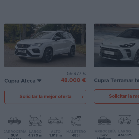
Segunda
mano
Eléctricos
Híbridos
Ofertas
Asistente
59.977 €
48.000 €
Cupra Terramar h
Cupra Ateca
Foro
de
opiniones
Solicitar la m
Solicitar la mejor oferta
Guías
de
compra
CARROCERÍA
LARGO
CARROCERÍA
LARGO
ALTO
MALETERO
SUV
4.569 m
SUV
4.370 m
1.613 m
485 l
Comparador
Mediano