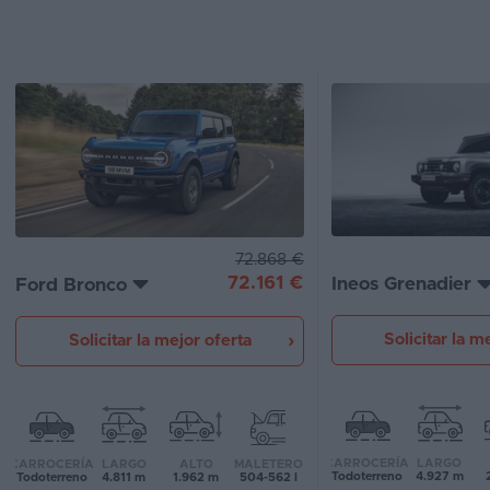
Segunda
mano
Eléctricos
Híbridos
Ofertas
Asistente
72.868 €
72.161 €
Ineos Grenadier
Ford Bronco
Foro
de
opiniones
Solicitar la m
Solicitar la mejor oferta
Guías
de
compra
CARROCERÍA
LARGO
CARROCERÍA
LARGO
ALTO
MALETERO
Todoterreno
4.927 m
Todoterreno
4.811 m
1.962 m
504-562 l
Comparador