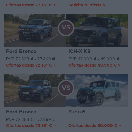
Ofertas desde
72.161 €
>
Solicita tu oferta
>
VS
Ford Bronco
ICH-X K3
PVP 72.868 € - 77.469 €
PVP 47.900 € - 49.900 €
Ofertas desde
72.161 €
>
Ofertas desde
43.900 €
>
VS
Ford Bronco
Yudo 6
PVP 72.868 € - 77.469 €
Ofertas desde
72.161 €
>
Ofertas desde
39.000 €
>