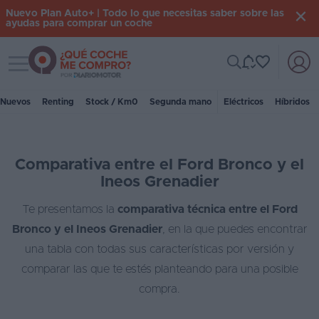
Nuevo Plan Auto+ | Todo lo que necesitas saber sobre las
ayudas para comprar un coche
Toggle navigation
Iniciar
sesión
Nuevos
Renting
Stock / Km0
Segunda mano
Eléctricos
Híbridos
Inicio
Comparativa entre el Ford Bronco y el
Coches
Ineos Grenadier
nuevos
Te presentamos la
comparativa técnica entre el Ford
Renting
Bronco y el Ineos Grenadier
, en la que puedes encontrar
Suscripción
una tabla con todas sus características por versión y
comparar las que te estés planteando para una posible
Stock
compra.
KM
0