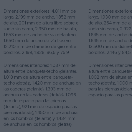
Dimensiones exteriores: 4.811 mm de
Dimensiones exterior
largo, 2.199 mm de ancho, 1.852 mm
largo, 1.930 mm de a
de alto, 201 mm de altura libre sobre el
de alto, 264 mm de alt
suelo sin carga, 2.950 mm de batalla,
suelo sin carga, 2.922
1.653 mm de ancho de vía delantero,
1.645 mm de ancho de
1.650 mm de ancho de vía trasero,
1.645 mm de ancho de 
12.210 mm de diámetro de giro entre
13.500 mm de diámetr
bordillos, 2.199, 1.928, 86,6 y 75,9
bordillos, 2.146 y 84,5
Dimensiones interiores: 1.037 mm de
Dimensiones interiore
altura entre banqueta-techo (delante),
altura entre banqueta-
1.018 mm de altura entre banqueta-
1.002 mm de altura e
techo (detrás), 1.420 mm de anchura en
techo (detrás), 1.000
las caderas (delante), 1.393 mm de
para las piernas (del
anchura en las caderas (detrás), 1.096
espacio para las pierna
mm de espacio para las piernas
(delante), 921 mm de espacio para las
piernas (detrás), 1.450 mm de anchura
en los hombros (delante) y 1.434 mm
de anchura en los hombros (detrás)