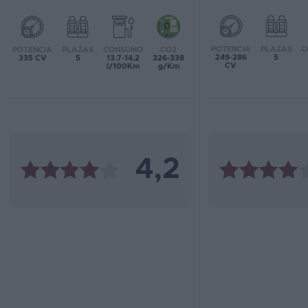
Favoritos
POTENCIA
PLAZAS
C
POTENCIA
PLAZAS
CONSUMO
CO2
Concesionarios
249-286
5
335 CV
5
13.7-14.2
326-338
CV
l/100Km
g/Km
Vender
coche
Blog
Ventas
4,2
de
coches
2026