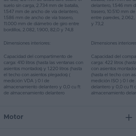
suelo sin carga, 2.734 mm de batalla,
delantero, 1.546 mm 
1.547 mm de ancho de vía delantero,
trasero, 10.510 mm de
1.586 mm de ancho de vía trasero,
entre paredes, 2.062, 
11.000 mm de diámetro de giro entre
y 73,2
bordillos, 2.082, 1.900, 82,0 y 74,8
Dimensiones interiores:
Dimensiones interiores
Capacidad del compartimento de
Capacidad del compa
carga: 410 litros (hasta las ventanas con
carga: 422 litros (hast
asientos montados) y 1.220 litros (hasta
con asientos montados)
el techo con asientos plegados) (
(hasta el techo con as
medición VDA ) 0 l de
medición ISO ) 0 l d
almacenamiento delantero y 0,0 cu ft
delantero y 0,0 cu ft 
de almacenamiento delantero
almacenamiento dela
Motor