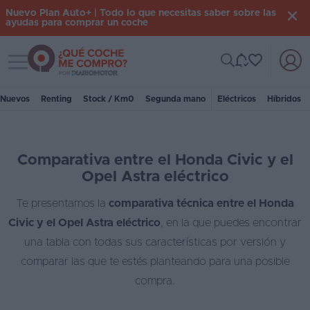
Nuevo Plan Auto+ | Todo lo que necesitas saber sobre las
ayudas para comprar un coche
Toggle navigation
Iniciar
sesión
Nuevos
Renting
Stock / Km0
Segunda mano
Eléctricos
Híbridos
Inicio
Comparativa entre el Honda Civic y el
Coches
Opel Astra eléctrico
nuevos
Te presentamos la
comparativa técnica entre el Honda
Renting
Civic y el Opel Astra eléctrico
, en la que puedes encontrar
Suscripción
una tabla con todas sus características por versión y
comparar las que te estés planteando para una posible
Stock
compra.
KM
0