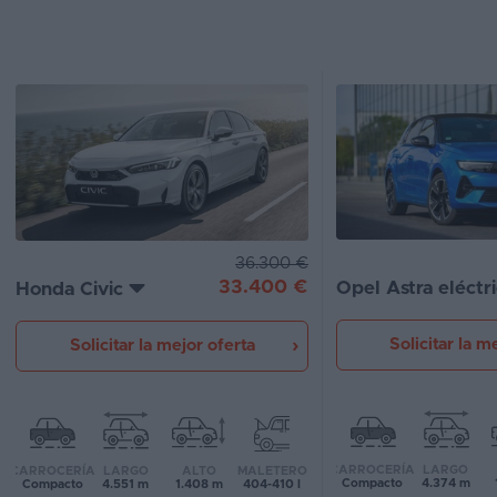
Segunda
mano
Eléctricos
Híbridos
Ofertas
Asistente
36.300 €
33.400 €
Opel Astra eléctr
Honda Civic
Foro
de
opiniones
Solicitar la m
Solicitar la mejor oferta
Guías
de
compra
CARROCERÍA
LARGO
CARROCERÍA
LARGO
ALTO
MALETERO
Compacto
4.374 m
Compacto
4.551 m
1.408 m
404-410 l
Comparador