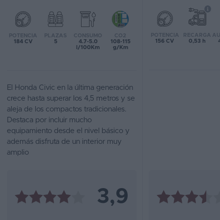
Favoritos
POTENCIA
RECARGA
AU
POTENCIA
PLAZAS
CONSUMO
CO2
Concesionarios
156 CV
0,53 h
184 CV
5
4.7-5.0
108-115
l/100Km
g/Km
Vender
coche
El Honda Civic en la última generación
Blog
crece hasta superar los 4,5 metros y se
aleja de los compactos tradicionales.
Ventas
Destaca por incluir mucho
de
equipamiento desde el nivel básico y
coches
además disfruta de un interior muy
2026
amplio
3,9