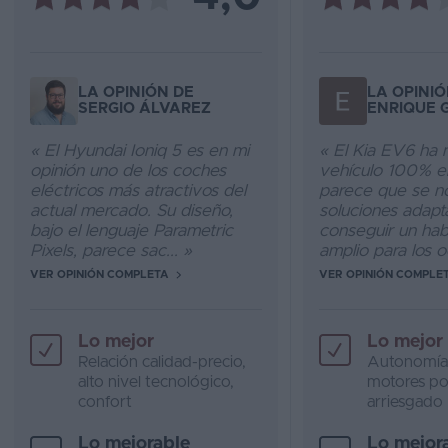
LA OPINIÓN DE
LA OPINIÓ
SERGIO ÁLVAREZ
ENRIQUE 
« El Hyundai Ioniq 5 es en mi
« El Kia EV6 ha
opinión uno de los coches
vehículo 100% e
eléctricos más atractivos del
parece que se no
actual mercado. Su diseño,
soluciones adapt
bajo el lenguaje Parametric
conseguir un hab
Pixels, parece sac... »
amplio para los o
VER OPINIÓN COMPLETA
VER OPINIÓN COMPLE
Lo mejor
Lo mejor
Relación calidad-precio,
Autonomía 
alto nivel tecnológico,
motores po
confort
arriesgado
Lo mejorable
Lo mejor