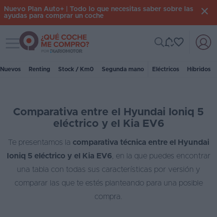
Nuevo Plan Auto+ | Todo lo que necesitas saber sobre las
ayudas para comprar un coche
Toggle navigation
Iniciar
sesión
Nuevos
Renting
Stock / Km0
Segunda mano
Eléctricos
Híbridos
Inicio
Comparativa entre el Hyundai Ioniq 5
Coches
eléctrico y el Kia EV6
nuevos
Te presentamos la
comparativa técnica entre el Hyundai
Renting
Ioniq 5 eléctrico y el Kia EV6
, en la que puedes encontrar
Suscripción
una tabla con todas sus características por versión y
comparar las que te estés planteando para una posible
Stock
compra.
KM
0