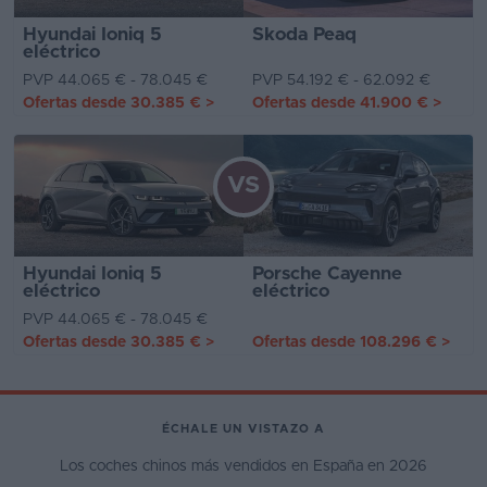
Hyundai Ioniq 5
Skoda Peaq
eléctrico
PVP 44.065 € - 78.045 €
PVP 54.192 € - 62.092 €
Ofertas desde
30.385 €
>
Ofertas desde
41.900 €
>
VS
Hyundai Ioniq 5
Porsche Cayenne
eléctrico
eléctrico
PVP 44.065 € - 78.045 €
Ofertas desde
30.385 €
>
Ofertas desde
108.296 €
>
ÉCHALE UN VISTAZO A
Los coches chinos más vendidos en España en 2026