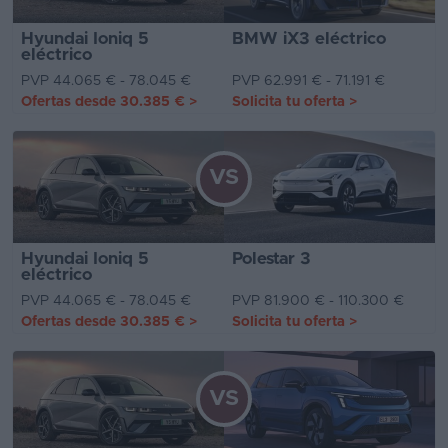
Hyundai Ioniq 5
BMW iX3 eléctrico
eléctrico
PVP 44.065 € - 78.045 €
PVP 62.991 € - 71.191 €
Ofertas desde
30.385 €
>
Solicita tu oferta
>
VS
Hyundai Ioniq 5
Polestar 3
eléctrico
PVP 44.065 € - 78.045 €
PVP 81.900 € - 110.300 €
Ofertas desde
30.385 €
>
Solicita tu oferta
>
VS