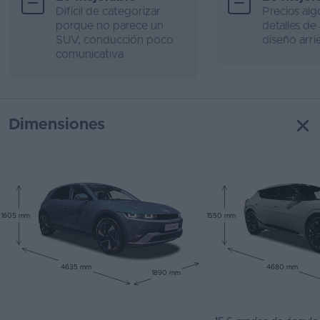
Difícil de categorizar
Precios alg
porque no parece un
detalles de
SUV, conducción poco
diseño arr
comunicativa
Dimensiones
1605 mm
1550 mm
4635 mm
4680 mm
1890 mm