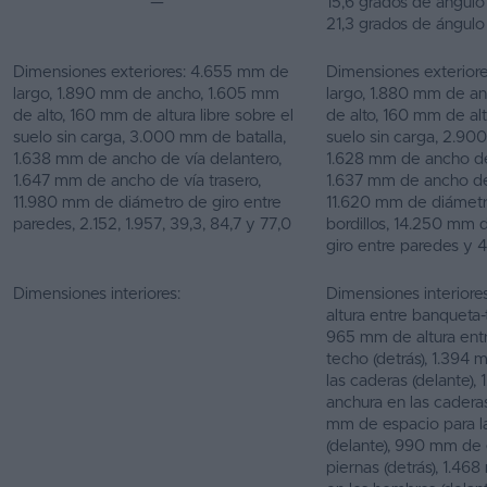
—
15,6 grados de ángulo
21,3 grados de ángulo
Dimensiones exteriores: 4.655 mm de
Dimensiones exterior
largo, 1.890 mm de ancho, 1.605 mm
largo, 1.880 mm de a
de alto, 160 mm de altura libre sobre el
de alto, 160 mm de alt
suelo sin carga, 3.000 mm de batalla,
suelo sin carga, 2.90
1.638 mm de ancho de vía delantero,
1.628 mm de ancho de
1.647 mm de ancho de vía trasero,
1.637 mm de ancho de 
11.980 mm de diámetro de giro entre
11.620 mm de diámetr
paredes, 2.152, 1.957, 39,3, 84,7 y 77,0
bordillos, 14.250 mm 
giro entre paredes y 
Dimensiones interiores:
Dimensiones interior
altura entre banqueta-
965 mm de altura ent
techo (detrás), 1.394
las caderas (delante)
anchura en las caderas
mm de espacio para l
(delante), 990 mm de 
piernas (detrás), 1.4