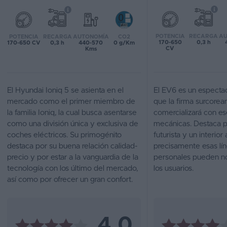
Favoritos
POTENCIA
RECARGA
AU
POTENCIA
RECARGA
AUTONOMÍA
CO2
Concesionarios
170-650
0,3 h
170-650 CV
0,3 h
440-570
0 g/Km
CV
Kms
Vender
coche
El Hyundai Ioniq 5 se asienta en el
El EV6 es un espectac
Blog
mercado como el primer miembro de
que la firma surcorea
la familia Ioniq, la cual busca asentarse
comercializará con es
Ventas
como una división única y exclusiva de
mecánicas. Destaca p
de
coches eléctricos. Su primogénito
futurista y un interio
coches
destaca por su buena relación calidad-
precisamente esas lín
2026
precio y por estar a la vanguardia de la
personales pueden no
tecnología con los último del mercado,
los usuarios.
así como por ofrecer un gran confort.
4,0