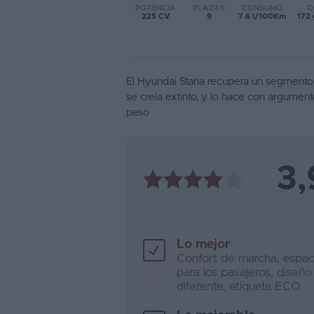
POTENCIA
PLAZAS
CONSUMO
C
225 CV
9
7.6 l/100Km
172
Favoritos
Concesionarios
El Hyundai Staria recupera un segment
Vender
se creía extinto, y lo hace con argumen
coche
peso
Blog
Ventas
3,
de
coches
2026
Lo mejor
Confort de marcha, espac
para los pasajeros, diseño
diferente, etiqueta ECO