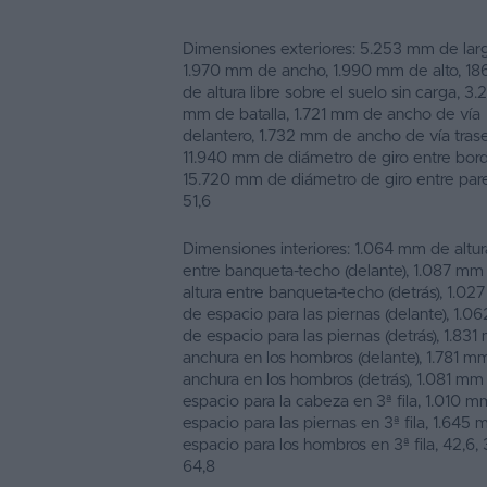
Dimensiones exteriores: 5.253 mm de larg
1.970 mm de ancho, 1.990 mm de alto, 1
de altura libre sobre el suelo sin carga, 3.
mm de batalla, 1.721 mm de ancho de vía
delantero, 1.732 mm de ancho de vía trase
11.940 mm de diámetro de giro entre bordi
15.720 mm de diámetro de giro entre par
51,6
Dimensiones interiores: 1.064 mm de altur
entre banqueta-techo (delante), 1.087 mm
altura entre banqueta-techo (detrás), 1.0
de espacio para las piernas (delante), 1.
de espacio para las piernas (detrás), 1.83
anchura en los hombros (delante), 1.781 m
anchura en los hombros (detrás), 1.081 mm
espacio para la cabeza en 3ª fila, 1.010 
espacio para las piernas en 3ª fila, 1.645
espacio para los hombros en 3ª fila, 42,6, 
64,8