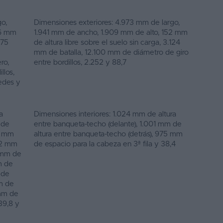
o,
Dimensiones exteriores: 4.973 mm de largo,
86 mm
1.941 mm de ancho, 1.909 mm de alto, 152 mm
275
de altura libre sobre el suelo sin carga, 3.124
mm de batalla, 12.100 mm de diámetro de giro
ro,
entre bordillos, 2.252 y 88,7
llos,
edes y
a
Dimensiones interiores: 1.024 mm de altura
 de
entre banqueta-techo (delante), 1.001 mm de
27 mm
altura entre banqueta-techo (detrás), 975 mm
062 mm
de espacio para la cabeza en 3ª fila y 38,4
1 mm de
m de
 de
mm de
 mm de
39,8 y