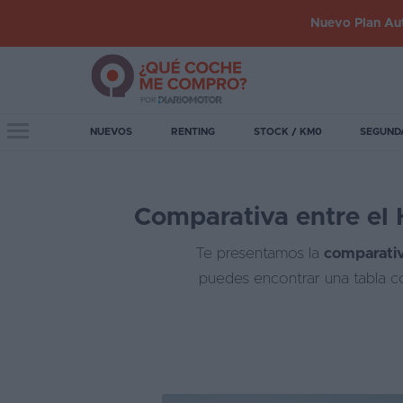
Nuevo Plan Aut
Iniciar
sesión
Toggle navigation
NUEVOS
RENTING
STOCK / KM0
SEGUND
Inicio
Comparativa entre el 
Coches
nuevos
Te presentamos la
comparativ
Renting
puedes encontrar una tabla co
Suscripción
Stock
KM
0