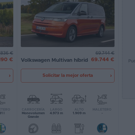
69.744 €
.836 €
69.744 €
190 €
Volkswagen Multivan híbrido
Pue
Solicitar la mejor oferta
CARROCERÍA
LARGO
ALTO
MALETERO
ETERO
Monovolumen
4.973 m
1.909 m
-
1 l
Grande