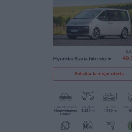
Segunda
mano
Eléctricos
Híbridos
54
Ofertas
49.
Hyundai Staria híbrido
Asistente
Solicitar la mejor oferta
Foro
de
opiniones
Guías
CARROCERÍA
LARGO
ALTO
MAL
de
Monovolumen
5.250 m
1.990 m
83
Grande
compra
Comparador