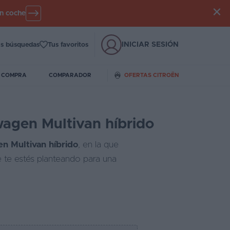
un coche
INICIAR SESIÓN
s búsquedas
Tus favoritos
E COMPRA
COMPARADOR
OFERTAS CITROËN
wagen Multivan híbrido
en Multivan híbrido
, en la que
e te estés planteando para una