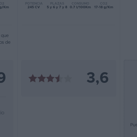
POTENCIA
PLAZAS
CONSUMO
CO2
O2
245 CV
5 y 6 y 7 y 8
0.7 l/100Km
17-18 g/Km
 g/Km
o que
tos de
9
3,6
io
Pue