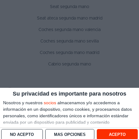
Seat segunda mano
Seat ateca segunda mano madrid
Coches segunda mano valencia
Coches segunda mano sevilla
Coches segunda mano madrid
Cabrio segunda mano
SÍGUENOS
Su privacidad es importante para nosotros
Nosotros y nuestros
socios
almacenamos y/o accedemos a
información en un dispositivo, como cookies, y procesamos datos
personales, como identificadores únicos e información estándar
Aviso legal
Política de privacidad
Política de cookies
enviada por un dispositivo para publicidad y contenido
Copyright © 2022 ¿Qué coche me compro?. Todos los derechos reservados
personalizado, medición de publicidad y contenido, investigación
NO ACEPTO
MÁS OPCIONES
ACEPTO
de audiencia y desarrollo de servicios.
Con su permiso, nosotros y