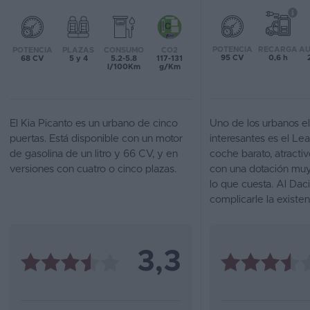
Favoritos
POTENCIA
RECARGA
AU
POTENCIA
PLAZAS
CONSUMO
CO2
Concesionarios
95 CV
0,6 h
68 CV
5 y 4
5.2-5.8
117-131
l/100Km
g/Km
Vender
coche
El Kia Picanto es un urbano de cinco
Uno de los urbanos e
Blog
puertas. Está disponible con un motor
interesantes es el L
de gasolina de un litro y 66 CV, y en
coche barato, atracti
Ventas
versiones con cuatro o cinco plazas.
con una dotación mu
de
lo que cuesta. Al Dac
coches
complicarle la existen
2026
3,3