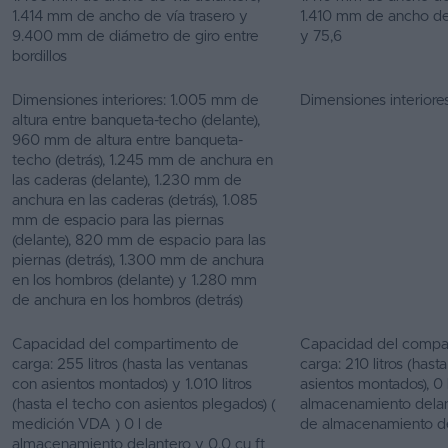
1.414 mm de ancho de vía trasero y
1.410 mm de ancho de v
9.400 mm de diámetro de giro entre
y 75,6
bordillos
Dimensiones interiores: 1.005 mm de
Dimensiones interiores
altura entre banqueta-techo (delante),
960 mm de altura entre banqueta-
techo (detrás), 1.245 mm de anchura en
las caderas (delante), 1.230 mm de
anchura en las caderas (detrás), 1.085
mm de espacio para las piernas
(delante), 820 mm de espacio para las
piernas (detrás), 1.300 mm de anchura
en los hombros (delante) y 1.280 mm
de anchura en los hombros (detrás)
Capacidad del compartimento de
Capacidad del compa
carga: 255 litros (hasta las ventanas
carga: 210 litros (hast
con asientos montados) y 1.010 litros
asientos montados), 0 
(hasta el techo con asientos plegados) (
almacenamiento delant
medición VDA ) 0 l de
de almacenamiento d
almacenamiento delantero y 0,0 cu ft