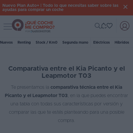
Nuevo Plan Auto+ | Todo lo que necesitas saber sobre las
ayudas para comprar un coche
Toggle navigation
Iniciar
sesión
Nuevos
Renting
Stock / Km0
Segunda mano
Eléctricos
Híbridos
Inicio
Comparativa entre el Kia Picanto y el
Coches
Leapmotor T03
nuevos
Te presentamos la
comparativa técnica entre el Kia
Renting
Picanto y el Leapmotor T03
, en la que puedes encontrar
Suscripción
una tabla con todas sus características por versión y
comparar las que te estés planteando para una posible
Stock
compra.
KM
0