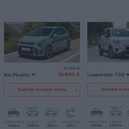
Segunda
mano
Eléctricos
Híbridos
Ofertas
Asistente
17.769 €
16.940 €
Leapmotor T03
Kia Picanto
Foro
de
opiniones
Solicitar la m
Solicitar la mejor oferta
Guías
de
compra
CARROCERÍA
LARGO
CARROCERÍA
LARGO
ALTO
MALETERO
Urbano
3.620 m
Urbano
3.595 m
1.485 m
255 l
Comparador