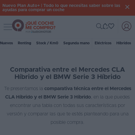
Nuevo Plan Auto+ | Todo lo que necesitas saber sobre las
ayudas para comprar un coche
Toggle navigation
Iniciar
sesión
Nuevos
Renting
Stock / Km0
Segunda mano
Eléctricos
Híbridos
Inicio
Comparativa entre el Mercedes CLA
Coches
Híbrido y el BMW Serie 3 Híbrido
nuevos
Te presentamos la
comparativa técnica entre el Mercedes
Renting
CLA Híbrido y el BMW Serie 3 Híbrido
, en la que puedes
Suscripción
encontrar una tabla con todas sus características por
versión y comparar las que te estés planteando para una
Stock
posible compra.
KM
0