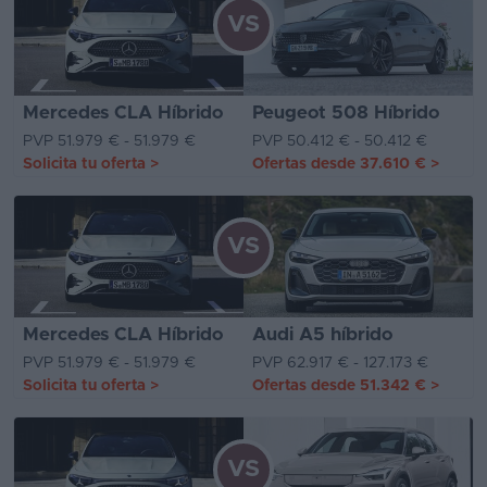
VS
Mercedes CLA Híbrido
Peugeot 508 Híbrido
PVP 51.979 € - 51.979 €
PVP 50.412 € - 50.412 €
Solicita tu oferta
>
Ofertas desde
37.610 €
>
VS
Mercedes CLA Híbrido
Audi A5 híbrido
PVP 51.979 € - 51.979 €
PVP 62.917 € - 127.173 €
Solicita tu oferta
>
Ofertas desde
51.342 €
>
VS