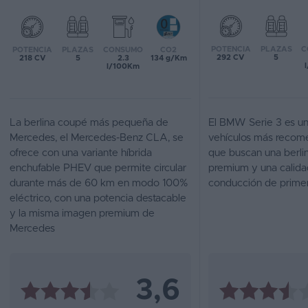
Favoritos
POTENCIA
PLAZAS
C
POTENCIA
PLAZAS
CONSUMO
CO2
Concesionarios
292 CV
5
218 CV
5
2.3
134 g/Km
l/100Km
Vender
coche
La berlina coupé más pequeña de
El BMW Serie 3 es un
Blog
Mercedes, el Mercedes-Benz CLA, se
vehículos más recome
ofrece con una variante híbrida
que buscan una berli
Ventas
enchufable PHEV que permite circular
premium y una calida
de
durante más de 60 km en modo 100%
conducción de primer
coches
eléctrico, con una potencia destacable
2026
y la misma imagen premium de
Mercedes
3,6