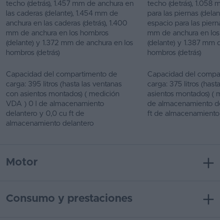
techo (detrás), 1.457 mm de anchura en
techo (detrás), 1.058
las caderas (delante), 1.454 mm de
para las piernas (del
anchura en las caderas (detrás), 1.400
espacio para las pierna
mm de anchura en los hombros
mm de anchura en lo
(delante) y 1.372 mm de anchura en los
(delante) y 1.387 mm 
hombros (detrás)
hombros (detrás)
Capacidad del compartimento de
Capacidad del compa
carga: 395 litros (hasta las ventanas
carga: 375 litros (has
con asientos montados) ( medición
asientos montados) ( m
VDA ) 0 l de almacenamiento
de almacenamiento de
delantero y 0,0 cu ft de
ft de almacenamiento
almacenamiento delantero
Motor
Consumo y prestaciones