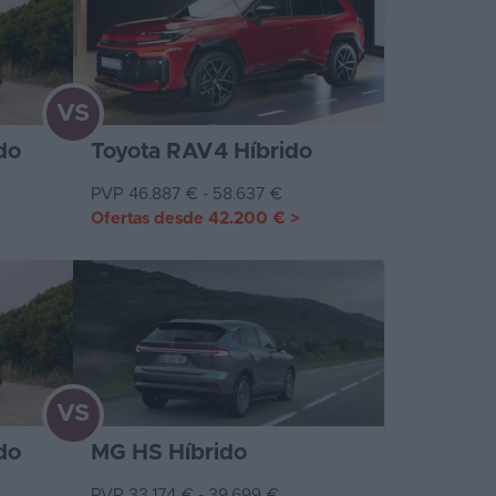
VS
do
Toyota RAV4 Híbrido
PVP 46.887 € - 58.637 €
Ofertas desde
42.200 €
>
VS
do
MG HS Híbrido
PVP 33.174 € - 39.699 €