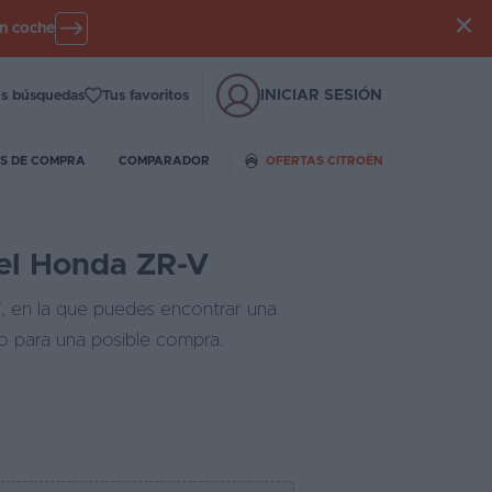
un coche
INICIAR SESIÓN
s búsquedas
Tus favoritos
S DE COMPRA
COMPARADOR
OFERTAS CITROËN
 el Honda ZR-V
V
, en la que puedes encontrar una
do para una posible compra.