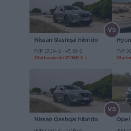
VS
Nissan Qashqai híbrido
Hyun
PVP 37.314 € - 47.189 €
PVP 39
Ofertas desde
31.150 €
>
Oferta
VS
Nissan Qashqai híbrido
Opel
PVP 37.314 € - 47.189 €
PVP 44