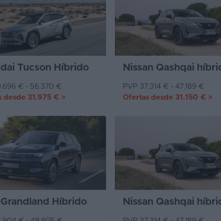
dai Tucson Híbrido
Nissan Qashqai híbri
.696 € - 56.370 €
PVP 37.314 € - 47.189 €
s desde
31.975 €
>
Ofertas desde
31.150 €
>
 Grandland Híbrido
Nissan Qashqai híbri
.904 € - 48.805 €
PVP 37.314 € - 47.189 €