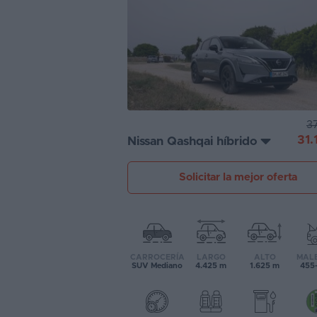
Segunda
mano
Eléctricos
Híbridos
37
Ofertas
31.
Nissan Qashqai híbrido
Asistente
Solicitar la mejor oferta
Foro
de
opiniones
Guías
CARROCERÍA
LARGO
ALTO
MAL
de
SUV Mediano
4.425 m
1.625 m
455-
compra
Comparador