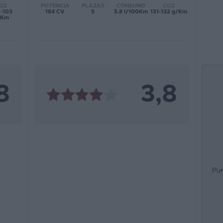
POTENCIA
PLAZAS
CONSUMO
CO2
O2
184 CV
5
5.8 l/100Km
131-132 g/Km
-103
/Km
8
3,8
Pue