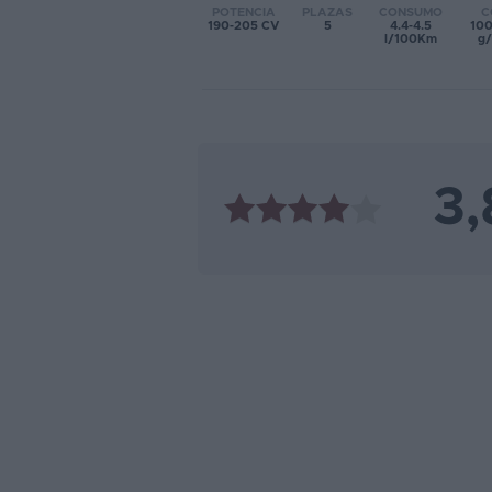
POTENCIA
PLAZAS
CONSUMO
C
190-205 CV
5
4.4-4.5
100
Favoritos
l/100Km
g
Concesionarios
Vender
coche
3,
Blog
Ventas
de
coches
2026