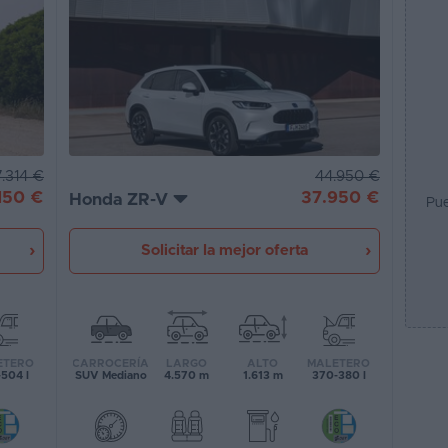
44.950 €
.314 €
37.950 €
150 €
Honda ZR-V
Pue
Solicitar la mejor oferta
CARROCERÍA
LARGO
ALTO
MALETERO
ETERO
SUV Mediano
4.570 m
1.613 m
370-380 l
504 l