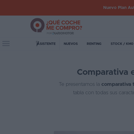
Nuevo Plan Aut
Iniciar
sesión
Toggle navigation
ASISTENTE
NUEVOS
RENTING
STOCK / KM0
Inicio
Comparativa e
Coches
nuevos
Te presentamos la
comparativa t
Renting
tabla con todas sus caract
Suscripción
Stock
KM
0