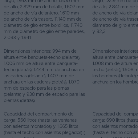
largo, 1.863 mm de ancho, 1.500 mm
largo, 1.849 mm de a
de alto, 2.829 mm de batalla, 1.607 mm
de alto, 2.841 mm de 
de ancho de vía delantero, 1.610 mm
de ancho de vía dela
de ancho de vía trasero, 11.140 mm de
de ancho de vía trase
diámetro de giro entre bordillos, 11.740
diámetro de giro entre
mm de diámetro de giro entre paredes,
y 82,3
2.093 y 1.941
Dimensiones interiores: 994 mm de
Dimensiones interiore
altura entre banqueta-techo (delante),
altura entre banqueta-
1.006 mm de altura entre banqueta-
1.008 mm de altura e
techo (detrás), 1.444 mm de anchura en
techo (detrás), 1.508
las caderas (delante), 1.407 mm de
los hombros (delante)
anchura en las caderas (detrás), 1.070
anchura en los hombro
mm de espacio para las piernas
(delante) y 938 mm de espacio para las
piernas (detrás)
Capacidad del compartimento de
Capacidad del compa
carga: 560 litros (hasta las ventanas
carga: 690 litros (hast
con asientos montados) y 1.665 litros
con asientos montados) 
(hasta el techo con asientos plegados) (
(hasta el techo con as