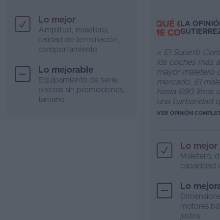
Lo mejor
LA OPINIÓ
Amplitud, maletero,
GUTIERRE
calidad de terminación,
comportamiento
« El Superb Com
los coches más a
Lo mejorable
mayor maletero d
Equipamiento de serie,
mercado. El male
precios sin promociones,
hasta 690 litros 
tamaño
una barbaridad qu
VER OPINIÓN COMPLE
Lo mejor
Maletero, d
capacidad i
Lo mejor
Dimensione
motores bá
justos