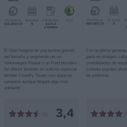
Grande
Favoritos
POTENCIA
PLAZAS
C
POTENCIA
PLAZAS
CONSUMO
CO2
Concesionarios
150-265 CV
5
122-200 CV
5
4.2-6.3
-
l/100Km
Vender
coche
El Opel Insignia es una berlina grande,
Con la última generac
Blog
del tamaño y segmento de un
gana en imagen, cali
Volkswagen Passat o un Ford Mondeo.
posibilidades de equ
Ventas
Se ofrece también en edición especial
motores pueden alcan
de
familiar Country Tourer con aspecto
de potencia
coches
campero aunque llegará algo más
2026
adelante
3,4