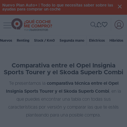
Nuevo Plan Auto+ | Todo lo que necesitas saber sobre las
ayudas para comprar un coche
Toggle navigation
Iniciar
sesión
Nuevos
Renting
Stock / Km0
Segunda mano
Eléctricos
Híbridos
Inicio
Comparativa entre el Opel Insignia
Coches
Sports Tourer y el Skoda Superb Combi
nuevos
Te presentamos la
comparativa técnica entre el Opel
Renting
Insignia Sports Tourer y el Skoda Superb Combi
, en la
Suscripción
que puedes encontrar una tabla con todas sus
características por versión y comparar las que te estés
Stock
planteando para una posible compra.
KM
0