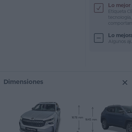
Lo mejor
Etiqueta C
tecnología,
comportami
Lo mejor
Algunos aj
Dimensiones
1678 mm
1645 mm