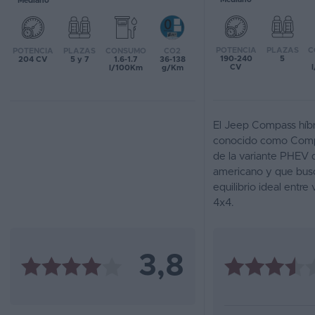
Mediano
Favoritos
POTENCIA
PLAZAS
C
POTENCIA
PLAZAS
CONSUMO
CO2
Concesionarios
190-240
5
204 CV
5 y 7
1.6-1.7
36-138
CV
l/100Km
g/Km
Vender
coche
El Jeep Compass híbr
Blog
conocido como Compa
de la variante PHEV
Ventas
americano y que busc
de
equilibrio ideal entre
coches
4x4.
2026
3,8