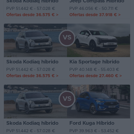
Skoda Kodiaq híbrido
Jeep Compass Híbrido
PVP 51.442 € - 57.028 €
PVP 46.056 € - 50.711 €
Ofertas desde
36.575 €
>
Ofertas desde
37.918 €
>
VS
Skoda Kodiaq híbrido
Kia Sportage híbrido
PVP 51.442 € - 57.028 €
PVP 40.148 € - 55.403 €
Ofertas desde
36.575 €
>
Ofertas desde
27.460 €
>
VS
Skoda Kodiaq híbrido
Ford Kuga Híbrido
PVP 51.442 € - 57.028 €
PVP 39.963 € - 53.452 €