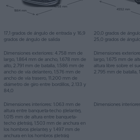
4758 mm
4552 mm
1864 mm
17,1 grados de ángulo de entrada y 16,9
20,0 grados de ángul
grados de ángulo de salida
25,0 grados de ángulo
Dimensiones exteriores: 4.758 mm de
Dimensiones exterior
largo, 1.864 mm de ancho, 1.678 mm de
largo, 1.675 mm de a
alto, 2.791 mm de batalla, 1.586 mm de
altura libre sobre el su
ancho de vía delantero, 1.576 mm de
2.795 mm de batalla, 
ancho de vía trasero, 11.200 mm de
diámetro de giro entre bordillos, 2.133 y
84,0
Dimensiones interiores: 1.063 mm de
Dimensiones interiores
altura entre banqueta-techo (delante),
1.015 mm de altura entre banqueta-
techo (detrás), 1.503 mm de anchura en
los hombros (delante) y 1.497 mm de
anchura en los hombros (detrás)