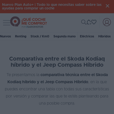
Nuevo Plan Auto+ | Todo lo que necesitas saber sobre las
ayudas para comprar un coche
Toggle navigation
Iniciar
sesión
Nuevos
Renting
Stock / Km0
Segunda mano
Eléctricos
Híbridos
Inicio
Comparativa entre el Skoda Kodiaq
Coches
híbrido y el Jeep Compass Híbrido
nuevos
Te presentamos la
comparativa técnica entre el Skoda
Renting
Kodiaq híbrido y el Jeep Compass Híbrido
, en la que
Suscripción
puedes encontrar una tabla con todas sus características
por versión y comparar las que te estés planteando para
Stock
una posible compra.
KM
0