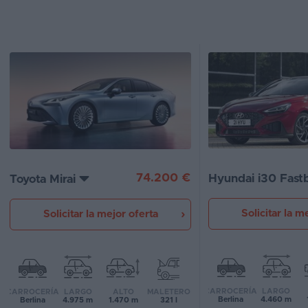
Segunda
mano
Eléctricos
Híbridos
Ofertas
Asistente
74.200 €
Hyundai i30 Fast
Toyota Mirai
Foro
de
opiniones
Solicitar la m
Solicitar la mejor oferta
Guías
de
compra
CARROCERÍA
LARGO
CARROCERÍA
LARGO
ALTO
MALETERO
Berlina
4.460 m
Berlina
4.975 m
1.470 m
321 l
Comparador