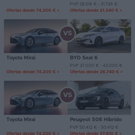
PVP 28.516 € - 31.726 €
Ofertas desde
74.200 €
>
Ofertas desde
21.340 €
>
VS
Toyota Mirai
BYD Seal 6
PVP 37.000 € - 43.000 €
Ofertas desde
74.200 €
>
Ofertas desde
26.740 €
>
VS
Toyota Mirai
Peugeot 508 Híbrido
PVP 50.412 € - 50.412 €
Ofertas desde
74.200 €
>
Ofertas desde
37.610 €
>