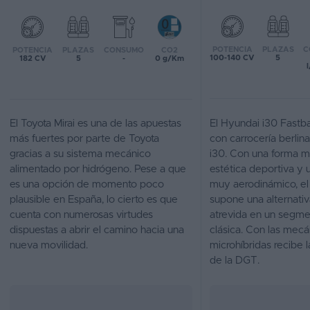
Favoritos
POTENCIA
PLAZAS
C
POTENCIA
PLAZAS
CONSUMO
CO2
Concesionarios
100-140 CV
5
182 CV
5
-
0 g/Km
Vender
coche
El Toyota Mirai es una de las apuestas
El Hyundai i30 Fastba
Blog
más fuertes por parte de Toyota
con carrocería berli
gracias a su sistema mecánico
i30. Con una forma m
Ventas
alimentado por hidrógeno. Pese a que
estética deportiva y 
de
es una opción de momento poco
muy aerodinámico, el
coches
plausible en España, lo cierto es que
supone una alternativa
2026
cuenta con numerosas virtudes
atrevida en un segm
dispuestas a abrir el camino hacia una
clásica. Con las mecá
nueva movilidad.
microhíbridas recibe 
de la DGT.