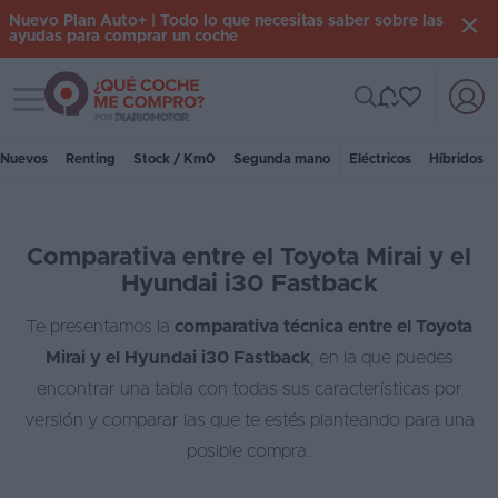
Nuevo Plan Auto+ | Todo lo que necesitas saber sobre las
ayudas para comprar un coche
Toggle navigation
Iniciar
sesión
Nuevos
Renting
Stock / Km0
Segunda mano
Eléctricos
Híbridos
Inicio
Comparativa entre el Toyota Mirai y el
Coches
Hyundai i30 Fastback
nuevos
Te presentamos la
comparativa técnica entre el Toyota
Renting
Mirai y el Hyundai i30 Fastback
, en la que puedes
Suscripción
encontrar una tabla con todas sus características por
versión y comparar las que te estés planteando para una
Stock
posible compra.
KM
0