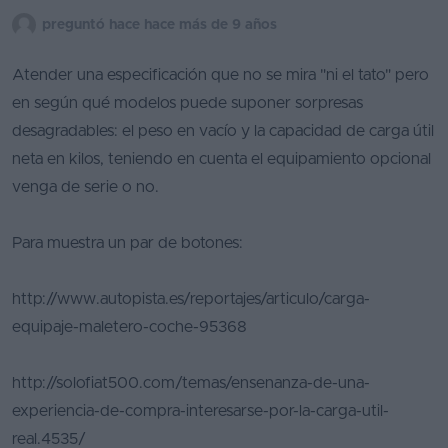
preguntó hace hace más de 9 años
Segunda
mano
Atender una especificación que no se mira "ni el tato" pero
Eléctricos
en según qué modelos puede suponer sorpresas
desagradables: el peso en vacío y la capacidad de carga útil
Híbridos
neta en kilos, teniendo en cuenta el equipamiento opcional
Ofertas
venga de serie o no.
Asistente
Para muestra un par de botones:
Foro
de
http://www.autopista.es/reportajes/articulo/carga-
opiniones
equipaje-maletero-coche-95368
Guías
de
http://solofiat500.com/temas/ensenanza-de-una-
compra
experiencia-de-compra-interesarse-por-la-carga-util-
real.4535/
Comparador