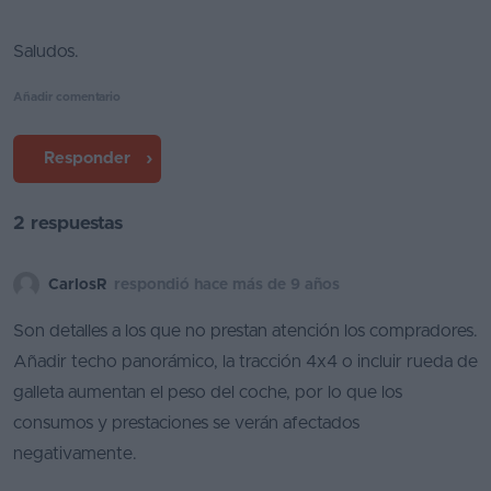
Favoritos
Saludos.
Concesionarios
Añadir comentario
Vender
coche
Responder
Blog
2 respuestas
Ventas
de
CarlosR
respondió hace más de 9 años
coches
2026
Son detalles a los que no prestan atención los compradores.
Añadir techo panorámico, la tracción 4x4 o incluir rueda de
galleta aumentan el peso del coche, por lo que los
consumos y prestaciones se verán afectados
negativamente.