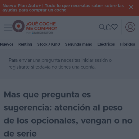
Nuevo Plan Auto+ | Todo lo que necesitas saber sobre las
ayudas para comprar un coche
Toggle navigation
Iniciar
sesión
Nuevos
Renting
Stock / Km0
Segunda mano
Eléctricos
Híbridos
Para enviar una pregunta necesitas
iniciar sesión
o
Inicio
registrarte
si todavía no tienes una cuenta.
Coches
nuevos
Mas que pregunta es
Renting
sugerencia: atención al peso
Suscripción
de los opcionales, vengan o no
Stock
KM
de serie
0