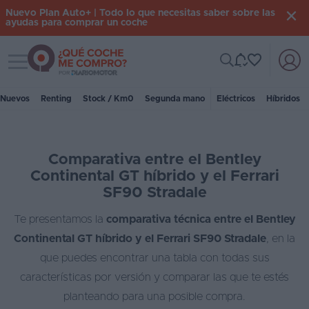
Nuevo Plan Auto+ | Todo lo que necesitas saber sobre las
ayudas para comprar un coche
Toggle navigation
Iniciar
sesión
Nuevos
Renting
Stock / Km0
Segunda mano
Eléctricos
Híbridos
Inicio
Comparativa entre el Bentley
Coches
Continental GT híbrido y el Ferrari
nuevos
SF90 Stradale
Renting
Te presentamos la
comparativa técnica entre el Bentley
Continental GT híbrido y el Ferrari SF90 Stradale
, en la
Suscripción
que puedes encontrar una tabla con todas sus
Stock
características por versión y comparar las que te estés
KM
planteando para una posible compra.
0