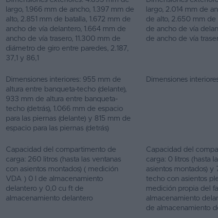
largo, 1.966 mm de ancho, 1.397 mm de
largo, 2.014 mm de a
alto, 2.851 mm de batalla, 1.672 mm de
de alto, 2.650 mm de 
ancho de vía delantero, 1.664 mm de
de ancho de vía dela
ancho de vía trasero, 11.300 mm de
de ancho de vía trase
diámetro de giro entre paredes, 2.187,
37,1 y 86,1
Dimensiones interiores: 955 mm de
Dimensiones interiores
altura entre banqueta-techo (delante),
933 mm de altura entre banqueta-
techo (detrás), 1.066 mm de espacio
para las piernas (delante) y 815 mm de
espacio para las piernas (detrás)
Capacidad del compartimento de
Capacidad del compa
carga: 260 litros (hasta las ventanas
carga: 0 litros (hasta 
con asientos montados) ( medición
asientos montados) y 74
VDA ) 0 l de almacenamiento
techo con asientos pl
delantero y 0,0 cu ft de
medición propia del fa
almacenamiento delantero
almacenamiento delant
de almacenamiento d