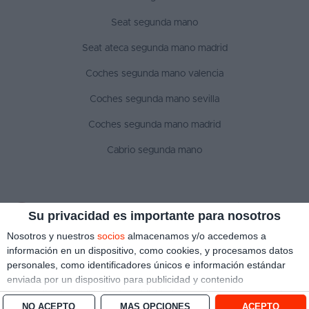
Seat segunda mano
Seat ateca segunda mano madrid
Coches segunda mano valencia
Coches segunda mano sevilla
Coches segunda mano madrid
Cabrio segunda mano
SÍGUENOS
Su privacidad es importante para nosotros
Nosotros y nuestros
socios
almacenamos y/o accedemos a
información en un dispositivo, como cookies, y procesamos datos
personales, como identificadores únicos e información estándar
Aviso legal
Política de privacidad
Política de cookies
enviada por un dispositivo para publicidad y contenido
Copyright © 2022 ¿Qué coche me compro?. Todos los derechos reservados
personalizado, medición de publicidad y contenido, investigación
NO ACEPTO
MÁS OPCIONES
ACEPTO
de audiencia y desarrollo de servicios.
Con su permiso, nosotros y