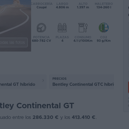
CARROCERÍA
LARGO
ALTO
MALETERO
Coupé
4.806 m
1.397 m
134-260 l
POTENCIA
PLAZAS
CONSUMO
CO2
680-782 CV
4
4.1 l/100Km
93 g/Km
odas las fotos
PRECIOS
nental GT híbrido
Bentley Continental GTC híbrido
tley Continental GT
tuado entre los
286.330 €
y los
413.410 €
.