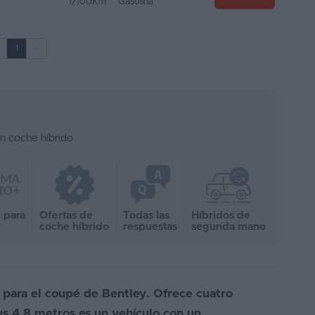
l/100Km
Gasolina
1
>
un coche híbrido
 para
Ofertas de
Todas las
Híbridos de
coche híbrido
respuestas
segunda mano
l para el coupé de Bentley. Ofrece cuatro
sus 4,8 metros es un vehículo con un