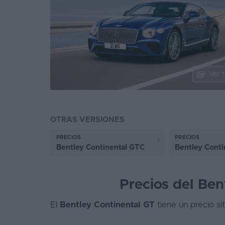
Segunda
mano
Eléctricos
Híbridos
Ver t
Ofertas
Asistente
OTRAS VERSIONES
Foro
PRECIOS
PRECIOS
de
Bentley Continental GTC
Bentley Conti
opiniones
Guías
Precios del Ben
de
compra
El
Bentley Continental GT
tiene un precio si
Comparador