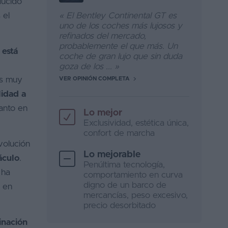
ducido
 el
« El Bentley Continental GT es
uno de los coches más lujosos y
refinados del mercado,
probablemente el que más. Un
 está
coche de gran lujo que sin duda
goza de los ... »
es muy
VER OPINIÓN COMPLETA
lidad a
anto en
Lo mejor
Exclusividad, estética única,
confort de marcha
volución
Lo mejorable
áculo
.
Penúltima tecnología,
 ha
comportamiento en curva
digno de un barco de
s en
mercancías, peso excesivo,
precio desorbitado
inación