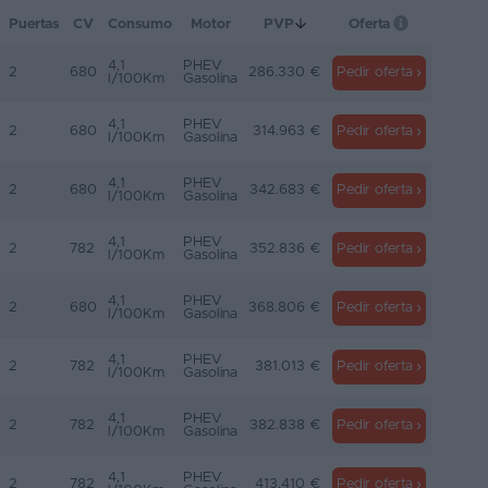
Puertas
CV
Consumo
Motor
PVP
Oferta
4,1
PHEV
2
680
286.330 €
Pedir oferta
l/100Km
Gasolina
4,1
PHEV
2
680
314.963 €
Pedir oferta
l/100Km
Gasolina
4,1
PHEV
2
680
342.683 €
Pedir oferta
l/100Km
Gasolina
4,1
PHEV
2
782
352.836 €
Pedir oferta
l/100Km
Gasolina
4,1
PHEV
2
680
368.806 €
Pedir oferta
l/100Km
Gasolina
4,1
PHEV
2
782
381.013 €
Pedir oferta
l/100Km
Gasolina
4,1
PHEV
2
782
382.838 €
Pedir oferta
l/100Km
Gasolina
4,1
PHEV
2
782
413.410 €
Pedir oferta