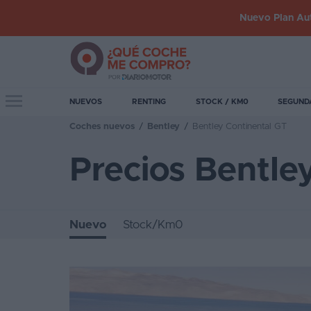
Nuevo Plan Aut
Iniciar
sesión
Toggle navigation
NUEVOS
RENTING
STOCK / KM0
SEGUND
Coches nuevos
/
Bentley
/
Bentley Continental GT
Inicio
Precios Bentle
Coches
nuevos
Renting
Nuevo
Stock/Km0
Suscripción
Stock
KM
0