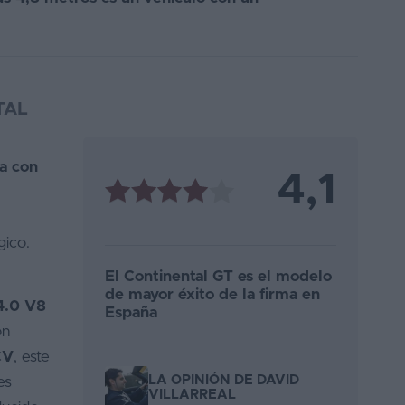
TAL
a con
4,1
gico.
El Continental GT es el modelo
de mayor éxito de la firma en
 4.0 V8
España
ón
CV
, este
LA OPINIÓN DE DAVID
es
VILLARREAL