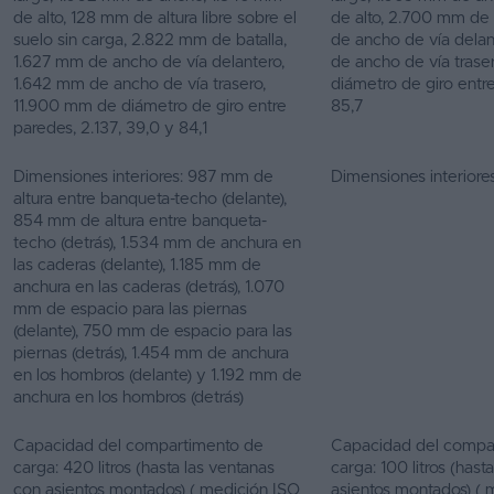
de alto, 128 mm de altura libre sobre el
de alto, 2.700 mm de 
suelo sin carga, 2.822 mm de batalla,
de ancho de vía dela
1.627 mm de ancho de vía delantero,
de ancho de vía trase
1.642 mm de ancho de vía trasero,
diámetro de giro entre 
11.900 mm de diámetro de giro entre
85,7
paredes, 2.137, 39,0 y 84,1
Dimensiones interiores: 987 mm de
Dimensiones interiores
altura entre banqueta-techo (delante),
854 mm de altura entre banqueta-
techo (detrás), 1.534 mm de anchura en
las caderas (delante), 1.185 mm de
anchura en las caderas (detrás), 1.070
mm de espacio para las piernas
(delante), 750 mm de espacio para las
piernas (detrás), 1.454 mm de anchura
en los hombros (delante) y 1.192 mm de
anchura en los hombros (detrás)
Capacidad del compartimento de
Capacidad del compa
carga: 420 litros (hasta las ventanas
carga: 100 litros (hast
con asientos montados) ( medición ISO
asientos montados) ( 