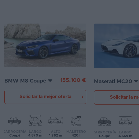
Segunda
mano
Eléctricos
Híbridos
Ofertas
Asistente
155.100 €
BMW M8 Coupé
Foro
Maserati MC20
de
opiniones
Solicitar la mejor oferta
Solicitar la m
Guías
de
compra
CARROCERÍA
LARGO
ALTO
MALETERO
CARROCERÍA
LARGO
Coupé
4.870 m
1.362 m
420 l
Coupé
4.669 m
Comparador