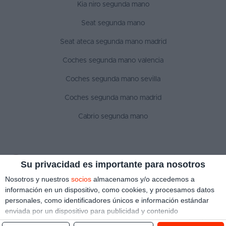
Kia niro segunda mano
Seat segunda mano
Seat ateca segunda mano madrid
Coches segunda mano valencia
Coches segunda mano sevilla
Coches segunda mano madrid
Cabrio segunda mano
SÍGUENOS
Su privacidad es importante para nosotros
Nosotros y nuestros
socios
almacenamos y/o accedemos a
información en un dispositivo, como cookies, y procesamos datos
personales, como identificadores únicos e información estándar
Aviso legal
Política de privacidad
Política de cookies
enviada por un dispositivo para publicidad y contenido
Copyright © 2022 ¿Qué coche me compro?. Todos los derechos reservados
personalizado, medición de publicidad y contenido, investigación