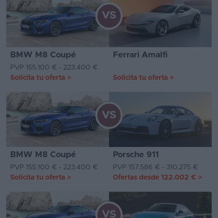
VS
BMW M8 Coupé
Ferrari Amalfi
PVP 155.100 € - 223.400 €
Solicita tu oferta
>
Solicita tu oferta
>
VS
BMW M8 Coupé
Porsche 911
PVP 155.100 € - 223.400 €
PVP 157.586 € - 310.275 €
Solicita tu oferta
>
Ofertas desde
122.002 €
>
VS