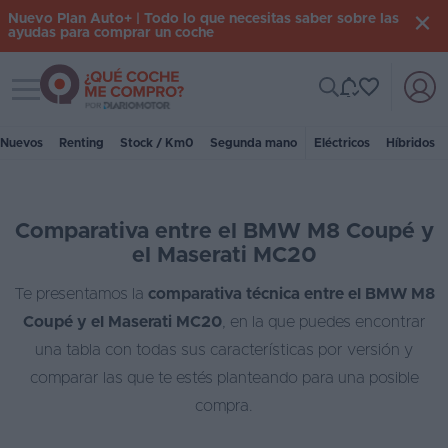
Nuevo Plan Auto+ | Todo lo que necesitas saber sobre las
ayudas para comprar un coche
Toggle navigation
Iniciar
sesión
Nuevos
Renting
Stock / Km0
Segunda mano
Eléctricos
Híbridos
Inicio
Comparativa entre el BMW M8 Coupé y
Coches
el Maserati MC20
nuevos
Te presentamos la
comparativa técnica entre el BMW M8
Renting
Coupé y el Maserati MC20
, en la que puedes encontrar
Suscripción
una tabla con todas sus características por versión y
comparar las que te estés planteando para una posible
Stock
compra.
KM
0