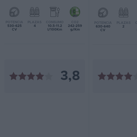
Favoritos
POTENCIA
PLAZAS
CONSUMO
CO2
POTENCIA
PLAZAS
Concesionarios
530-625
4
10.5-11.2
242-259
630-640
2
CV
l/100Km
g/Km
CV
Vender
coche
Blog
Ventas
3,8
de
coches
2026