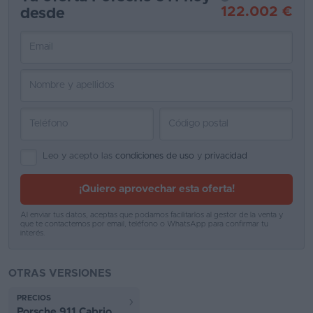
122.002 €
desde
Favoritos
Concesionarios
Vender
coche
Blog
Ventas
Leo y acepto las
condiciones de uso
y
privacidad
de
¡Quiero aprovechar esta oferta!
coches
2026
Al enviar tus datos, aceptas que podamos facilitarlos al gestor de la venta y
que te contactemos por email, teléfono o WhatsApp para confirmar tu
interés.
OTRAS VERSIONES
PRECIOS
Porsche 911 Cabrio