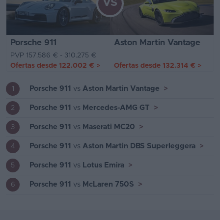
VS
Porsche 911
Aston Martin Vantage
PVP 157.586 € - 310.275 €
Ofertas desde
122.002 €
>
Ofertas desde
132.314 €
>
Porsche 911
vs
Aston Martin Vantage
>
1
Porsche 911
vs
Mercedes-AMG GT
>
2
Porsche 911
vs
Maserati MC20
>
3
Porsche 911
vs
Aston Martin DBS Superleggera
>
4
Porsche 911
vs
Lotus Emira
>
5
Porsche 911
vs
McLaren 750S
>
6