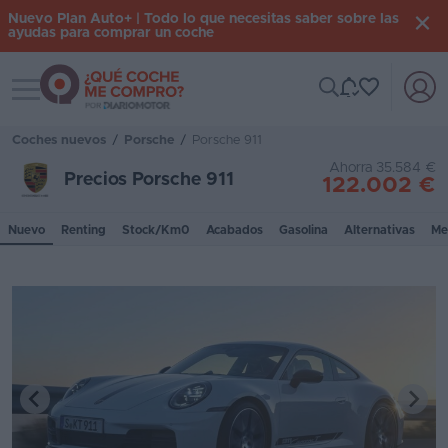
Nuevo Plan Auto+ | Todo lo que necesitas saber sobre las
ayudas para comprar un coche
Toggle navigation
Iniciar
sesión
Coches nuevos
/
Porsche
/
Porsche 911
Ahorra 35.584 €
Precios Porsche 911
122.002 €
Inicio
Nuevo
Renting
Stock/Km0
Acabados
Gasolina
Alternativas
Me
Coches
nuevos
Renting
Suscripción
Stock
KM
0