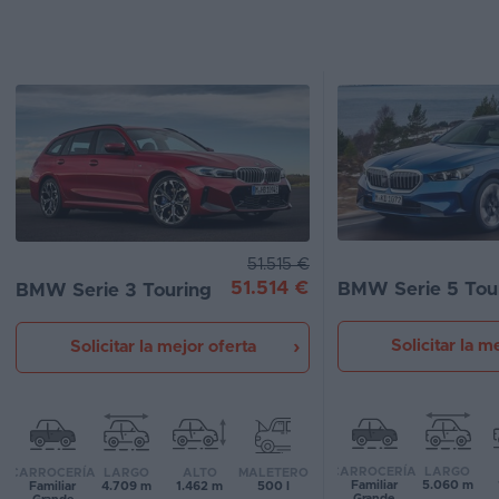
Segunda
mano
Eléctricos
Híbridos
Ofertas
Asistente
51.515 €
51.514 €
BMW Serie 5 Tou
BMW Serie 3 Touring
Foro
de
opiniones
Solicitar la m
Solicitar la mejor oferta
Guías
de
compra
CARROCERÍA
LARGO
CARROCERÍA
LARGO
ALTO
MALETERO
Familiar
5.060 m
Familiar
4.709 m
1.462 m
500 l
Comparador
Grande