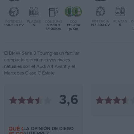
Grande
Favoritos
POTENCIA
PLAZAS
C
POTENCIA
PLAZAS
CONSUMO
CO2
Concesionarios
197-303 CV
5
150-530 CV
5
5.2-10.3
135-234
l/100Km
g/Km
Vender
coche
El BMW Serie 3 Touring es un familiar
Blog
compacto premium cuyos rivales
naturales son el Audi A4 Avant y el
Ventas
Mercedes Clase C Estate
de
coches
2026
3,6
LA OPINIÓN DE DIEGO
GUTIERREZ