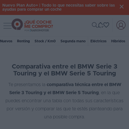
Nuevo Plan Auto+ | Todo lo que necesitas saber sobre las
ayudas para comprar un coche
Toggle navigation
Iniciar
sesión
Nuevos
Renting
Stock / Km0
Segunda mano
Eléctricos
Híbridos
Inicio
Comparativa entre el BMW Serie 3
Coches
Touring y el BMW Serie 5 Touring
nuevos
Te presentamos la
comparativa técnica entre el BMW
Renting
Serie 3 Touring y el BMW Serie 5 Touring
, en la que
Suscripción
puedes encontrar una tabla con todas sus características
por versión y comparar las que te estés planteando para
Stock
una posible compra.
KM
0