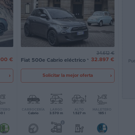
34.612 €
32.897 €
100 €
Fiat 500e Cabrio eléctrico
Pue
Solicitar la mejor oferta
CARROCERÍA
LARGO
ALTO
MALETERO
ETERO
Cabrio
3.570 m
1.527 m
185 l
0 l