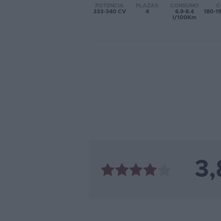
POTENCIA
PLAZAS
CONSUMO
C
333-340 CV
4
6.9-8.4
180-1
Favoritos
l/100Km
Concesionarios
Vender
coche
Blog
Ventas
de
coches
2026
3,