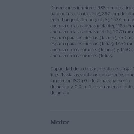
Dimensiones interiores: 988 mm de altura
banqueta-techo (delante), 882 mm de altu
entre banqueta-techo (detrás), 1.534 mm 
anchura en las caderas (delante), 1.185 m
anchura en las caderas (detrás), 1.070 mm
espacio para las piernas (delante), 750 m
espacio para las piernas (detrás), 1.454 m
anchura en los hombros (delante) y 1.160
anchura en los hombros (detrás)
Capacidad del compartimento de carga:
litros (hasta las ventanas con asientos mo
( medición ISO ) 0 l de almacenamiento
delantero y 0,0 cu ft de almacenamiento
delantero
Motor