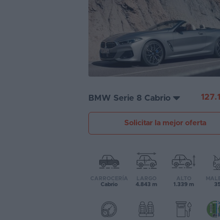
Segunda
mano
Eléctricos
Híbridos
Ofertas
127.
BMW Serie 8 Cabrio
Asistente
Solicitar la mejor oferta
Foro
de
opiniones
Guías
CARROCERÍA
LARGO
ALTO
MAL
de
Cabrio
4.843 m
1.339 m
35
compra
Comparador