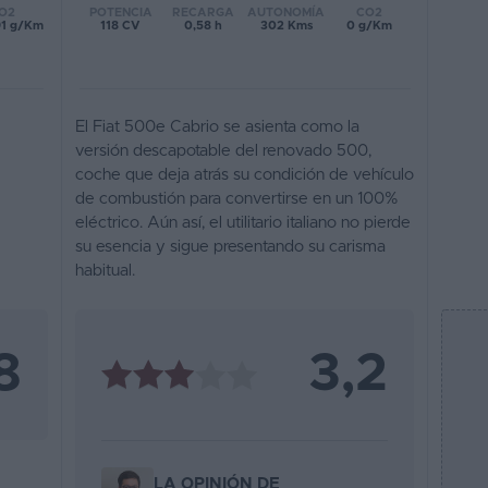
POTENCIA
RECARGA
AUTONOMÍA
CO2
O2
118 CV
0,58 h
302 Kms
0 g/Km
91 g/Km
El Fiat 500e Cabrio se asienta como la
versión descapotable del renovado 500,
coche que deja atrás su condición de vehículo
de combustión para convertirse en un 100%
eléctrico. Aún así, el utilitario italiano no pierde
su esencia y sigue presentando su carisma
habitual.
8
3,2
LA OPINIÓN DE