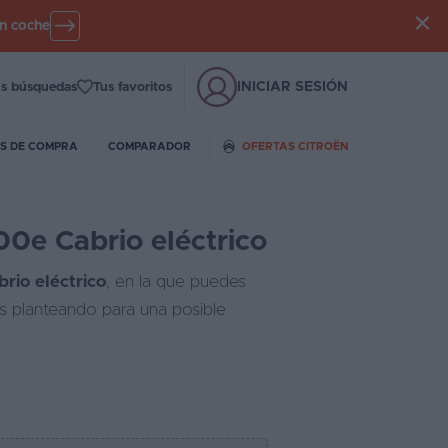
un coche
INICIAR SESIÓN
s búsquedas
Tus favoritos
S DE COMPRA
COMPARADOR
OFERTAS CITROËN
00e Cabrio eléctrico
rio eléctrico
, en la que puedes
és planteando para una posible