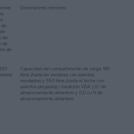
 entre
Dimensiones interiores:
ra
de
m de
 de
m de
m de
 mm de
 350
Capacidad del compartimento de carga: 185
ntados)
litros (hasta las ventanas con asientos
montados) y 550 litros (hasta el techo con
asientos plegados) ( medición VDA ) 0 l de
almacenamiento delantero y 0,0 cu ft de
almacenamiento delantero