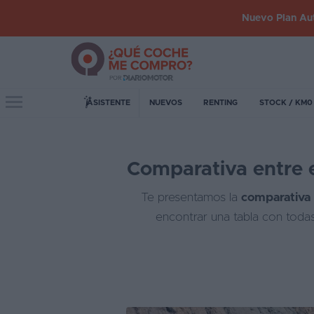
Nuevo Plan Aut
Iniciar
sesión
Toggle navigation
ASISTENTE
NUEVOS
RENTING
STOCK / KM0
Inicio
Comparativa entre e
Coches
nuevos
Te presentamos la
comparativa 
Renting
encontrar una tabla con todas
Suscripción
Stock
KM
0