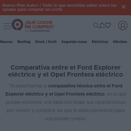
Nuevo Plan Auto+ | Todo lo que necesitas saber sobre las
ayudas para comprar un coche
Toggle navigation
Iniciar
sesión
Nuevos
Renting
Stock / Km0
Segunda mano
Eléctricos
Híbridos
Inicio
Comparativa entre el Ford Explorer
Coches
eléctrico y el Opel Frontera eléctrico
nuevos
Te presentamos la
comparativa técnica entre el Ford
Renting
Explorer eléctrico y el Opel Frontera eléctrico
, en la que
Suscripción
puedes encontrar una tabla con todas sus características
por versión y comparar las que te estés planteando para
Stock
una posible compra.
KM
0