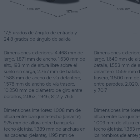
4460 mm
4380 mm
1871 mm
17,5 grados de ángulo de entrada y
—
24,8 grados de ángulo de salida
Dimensiones exteriores: 4.468 mm de
Dimensiones exterior
largo, 1.871 mm de ancho, 1.630 mm de
largo, 1.640 mm de al
alto, 193 mm de altura libre sobre el
batalla, 1.553 mm de 
suelo sin carga, 2.767 mm de batalla,
delantero, 1.559 mm 
1.588 mm de ancho de vía delantero,
trasero, 11.500 mm de
1.578 mm de ancho de vía trasero,
entre paredes, 2.020, 
10.250 mm de diámetro de giro entre
y 70,7
bordillos, 2.063, 1.946, 81,2 y 76,6
Dimensiones interiores: 1.008 mm de
Dimensiones interior
altura entre banqueta-techo (delante),
altura entre banqueta-
975 mm de altura entre banqueta-
1.009 mm de altura e
techo (detrás), 1.389 mm de anchura en
techo (detrás), 1.363
las caderas (delante), 1.195 mm de
los hombros (delante)