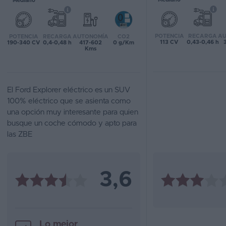
Mediano
Favoritos
POTENCIA
RECARGA
AU
POTENCIA
RECARGA
AUTONOMÍA
CO2
Concesionarios
113 CV
0,43-0,46 h
190-340 CV
0,4-0,48 h
417-602
0 g/Km
Kms
Vender
coche
El Ford Explorer eléctrico es un SUV
Blog
100% eléctrico que se asienta como
una opción muy interesante para quien
Ventas
busque un coche cómodo y apto para
de
las ZBE
coches
2026
3,6
Lo mejor