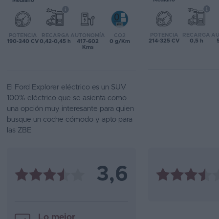
Mediano
Favoritos
POTENCIA
RECARGA
AU
POTENCIA
RECARGA
AUTONOMÍA
CO2
Concesionarios
214-325 CV
0,5 h
190-340 CV
0,42-0,45 h
417-602
0 g/Km
Kms
Vender
coche
El Ford Explorer eléctrico es un SUV
Blog
100% eléctrico que se asienta como
una opción muy interesante para quien
Ventas
busque un coche cómodo y apto para
de
las ZBE
coches
2026
3,6
Lo mejor