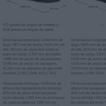
4460 mm
4790 mm
1871 mm
17,5 grados de ángulo de entrada y
—
24,8 grados de ángulo de salida
Dimensiones exteriores: 4.468 mm de
Dimensiones exterior
largo, 1.871 mm de ancho, 1.630 mm de
largo, 1.895 mm de a
alto, 193 mm de altura libre sobre el
de alto, 204 mm de alt
suelo sin carga, 2.767 mm de batalla,
suelo sin carga, 2.901
1.588 mm de ancho de vía delantero,
1.630 mm de ancho de
1.578 mm de ancho de vía trasero,
1.636 mm de ancho de 
10.250 mm de diámetro de giro entre
11.200 mm de diámetr
bordillos, 2.063, 1.946, 81,2 y 76,6
paredes, 2.108, 1.934, 
Dimensiones interiores: 1.008 mm de
Dimensiones interior
altura entre banqueta-techo (delante),
altura entre banqueta-
975 mm de altura entre banqueta-
905 mm de altura ent
techo (detrás), 1.389 mm de anchura en
techo (detrás), 1.452
las caderas (delante), 1.195 mm de
las caderas (delante)