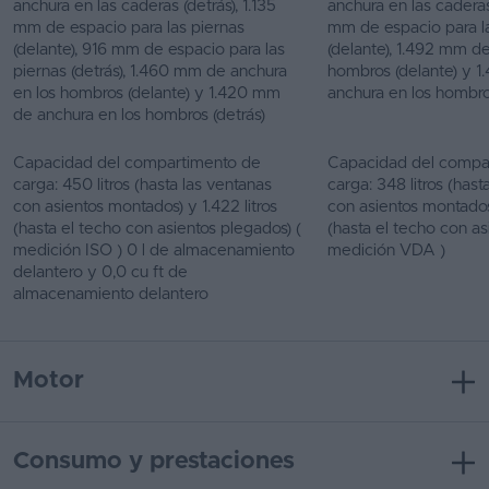
anchura en las caderas (detrás), 1.135
anchura en las caderas
mm de espacio para las piernas
mm de espacio para l
(delante), 916 mm de espacio para las
(delante), 1.492 mm d
piernas (detrás), 1.460 mm de anchura
hombros (delante) y 
en los hombros (delante) y 1.420 mm
anchura en los hombro
de anchura en los hombros (detrás)
Capacidad del compartimento de
Capacidad del compa
carga: 450 litros (hasta las ventanas
carga: 348 litros (hast
con asientos montados) y 1.422 litros
con asientos montados)
(hasta el techo con asientos plegados) (
(hasta el techo con as
medición ISO ) 0 l de almacenamiento
medición VDA )
delantero y 0,0 cu ft de
almacenamiento delantero
Motor
Consumo y prestaciones