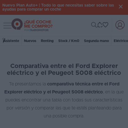
Nuevo Plan Auto+ | Todo lo que necesitas saber sobre las
ayudas para comprar un coche
Toggle navigation
Iniciar
sesión
Asistente
Nuevos
Renting
Stock / Km0
Segunda mano
Eléctric
Inicio
Comparativa entre el Ford Explorer
Coches
eléctrico y el Peugeot 5008 eléctrico
nuevos
Te presentamos la
comparativa técnica entre el Ford
Renting
Explorer eléctrico y el Peugeot 5008 eléctrico
, en la que
Suscripción
puedes encontrar una tabla con todas sus características
por versión y comparar las que te estés planteando para
Stock
una posible compra.
KM
0