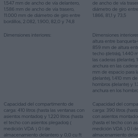
1.547 mm de ancho de vía delantero,
de ancho de vía tras
1.586 mm de ancho de vía trasero,
diámetro de giro entre 
11.000 mm de diámetro de giro entre
1.866, 81,1 y 73,5
bordillos, 2.082, 1.900, 82,0 y 74,8
Dimensiones interiores:
Dimensiones interior
altura entre banqueta-
859 mm de altura ent
techo (detrás), 1.440
las caderas (delante)
anchura en las caderas
mm de espacio para l
(delante), 1.410 mm de
hombros (delante) y 
anchura en los hombro
Capacidad del compartimento de
Capacidad del compa
carga: 410 litros (hasta las ventanas con
carga: 390 litros (hast
asientos montados) y 1.220 litros (hasta
con asientos montados)
el techo con asientos plegados) (
(hasta el techo con as
medición VDA ) 0 l de
medición VDA ) 0 l d
almacenamiento delantero y 0,0 cu ft
almacenamiento delant