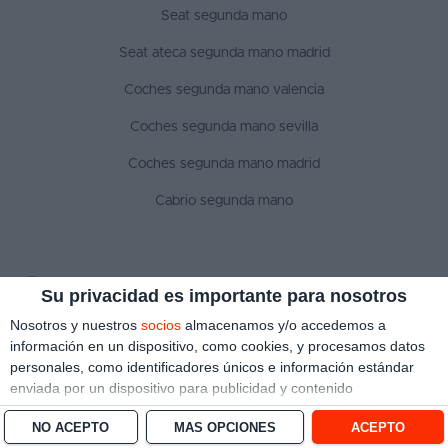
Seat segunda mano
Seat ateca segunda mano madrid
Coches segunda mano valencia
Coches segunda mano sevilla
Coches segunda mano madrid
Cabrio segunda mano
SÍGUENOS
Su privacidad es importante para nosotros
Nosotros y nuestros
socios
almacenamos y/o accedemos a
información en un dispositivo, como cookies, y procesamos datos
personales, como identificadores únicos e información estándar
Aviso legal
Política de privacidad
Política de cookies
enviada por un dispositivo para publicidad y contenido
Copyright © 2022 ¿Qué coche me compro?. Todos los derechos reservados
personalizado, medición de publicidad y contenido, investigación
NO ACEPTO
MÁS OPCIONES
ACEPTO
de audiencia y desarrollo de servicios.
Con su permiso, nosotros y