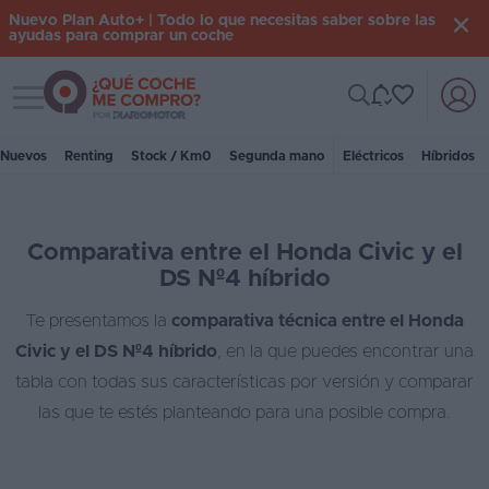
Nuevo Plan Auto+ | Todo lo que necesitas saber sobre las
ayudas para comprar un coche
Toggle navigation
Iniciar
sesión
Nuevos
Renting
Stock / Km0
Segunda mano
Eléctricos
Híbridos
Inicio
Comparativa entre el Honda Civic y el
Coches
DS Nº4 híbrido
nuevos
Te presentamos la
comparativa técnica entre el Honda
Renting
Civic y el DS Nº4 híbrido
, en la que puedes encontrar una
Suscripción
tabla con todas sus características por versión y comparar
las que te estés planteando para una posible compra.
Stock
KM
0