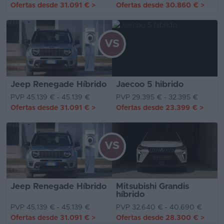
Ofertas desde
31.091 €
>
Ofertas desde
30.860 €
>
VS
Jeep Renegade Híbrido
Jaecoo 5 hibrido
PVP 45.139 € - 45.139 €
PVP 29.395 € - 32.395 €
Ofertas desde
31.091 €
>
Ofertas desde
23.399 €
>
VS
Jeep Renegade Híbrido
Mitsubishi Grandis
híbrido
PVP 45.139 € - 45.139 €
PVP 32.640 € - 40.690 €
Ofertas desde
31.091 €
>
Ofertas desde
28.300 €
>