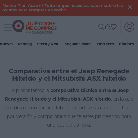
Nuevo Plan Auto+ | Todo lo que necesitas saber sobre las
ayudas para comprar un coche
Toggle navigation
Iniciar
sesión
Nuevos
Renting
Stock / Km0
Segunda mano
Eléctricos
Híbridos
Inicio
Comparativa entre el Jeep Renegade
Coches
Híbrido y el Mitsubishi ASX híbrido
nuevos
Te presentamos la
comparativa técnica entre el Jeep
Renting
Renegade Híbrido y el Mitsubishi ASX híbrido
, en la que
Suscripción
puedes encontrar una tabla con todas sus características
por versión y comparar las que te estés planteando para
Stock
una posible compra.
KM
0