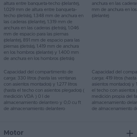
altura entre banqueta-techo (delante),
anchura en las caderas
1.029 mm de altura entre banqueta-
mm de anchura en lo
techo (detrás), 1.348 mm de anchura en
(delante)
las caderas (delante), 1.319 mm de
anchura en las caderas (detrás), 1.046
mm de espacio para las piernas
(delante), 891 mm de espacio para las
piernas (detrás), 1.419 mm de anchura
en los hombros (delante) y 1.400 mm
de anchura en los hombros (detrás)
Capacidad del compartimento de
Capacidad del compa
carga: 330 litros (hasta las ventanas
carga: 419 litros (hast
con asientos montados) y 1.277 litros
asientos montados) y 1.
(hasta el techo con asientos plegados) (
el techo con asientos 
medición VDA ) 0 l de
medición propia del fa
almacenamiento delantero y 0,0 cu ft
almacenamiento delant
de almacenamiento delantero
de almacenamiento d
Motor