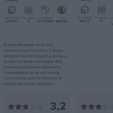
Pequeño
Favoritos
POTENCIA
PLAZAS
C
POTENCIA
PLAZAS
CONSUMO
CO2
Concesionarios
158 CV
5
240 CV
5
2.1 l/100Km
48 g/Km
Vender
coche
El Jeep Renegade es un SUV
Blog
compacto con 5 puertas y 5 plazas.
Incorpora tracción integral y, gracias a
Ventas
su sistema híbrido enchufable 4XE,
de
promete prestaciones todoterreno
coches
comparables a las de una versión
2026
convencional, pero sin renunciar al
cuidado del medio ambiente.
3,2