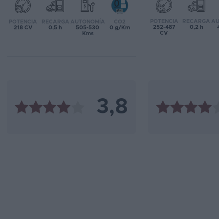
Favoritos
POTENCIA
RECARGA
AU
POTENCIA
RECARGA
AUTONOMÍA
CO2
252-487
0,2 h
218 CV
0,5 h
505-530
0 g/Km
CV
Kms
Concesionarios
Vender
coche
Blog
3,8
Ventas
de
coches
2026