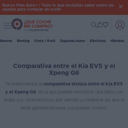
Nuevo Plan Auto+ | Todo lo que necesitas saber sobre las
ayudas para comprar un coche
Toggle navigation
Iniciar
sesión
Nuevos
Renting
Stock / Km0
Segunda mano
Eléctricos
Híbridos
Inicio
Comparativa entre el Kia EV5 y el
Coches
Xpeng G6
nuevos
Te presentamos la
comparativa técnica entre el Kia EV5
Renting
y el Xpeng G6
, en la que puedes encontrar una tabla con
Suscripción
todas sus características por versión y comparar las que te
estés planteando para una posible compra.
Stock
KM
0