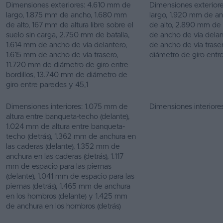
Dimensiones exteriores: 4.610 mm de
Dimensiones exterior
largo, 1.875 mm de ancho, 1.680 mm
largo, 1.920 mm de a
de alto, 167 mm de altura libre sobre el
de alto, 2.890 mm de 
suelo sin carga, 2.750 mm de batalla,
de ancho de vía dela
1.614 mm de ancho de vía delantero,
de ancho de vía trase
1.615 mm de ancho de vía trasero,
diámetro de giro entr
11.720 mm de diámetro de giro entre
bordillos, 13.740 mm de diámetro de
giro entre paredes y 45,1
Dimensiones interiores: 1.075 mm de
Dimensiones interiores
altura entre banqueta-techo (delante),
1.024 mm de altura entre banqueta-
techo (detrás), 1.362 mm de anchura en
las caderas (delante), 1.352 mm de
anchura en las caderas (detrás), 1.117
mm de espacio para las piernas
(delante), 1.041 mm de espacio para las
piernas (detrás), 1.465 mm de anchura
en los hombros (delante) y 1.425 mm
de anchura en los hombros (detrás)