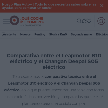
Nuevo Plan Auto+ | Todo lo que necesitas saber sobre las
ayudas para comprar un coche
Toggle navigation
Iniciar
sesión
Asistente
Nuevos
Renting
Stock / Km0
Segunda mano
Eléctric
Inicio
Comparativa entre el Leapmotor B10
Coches
eléctrico y el Changan Deepal S05
nuevos
eléctrico
Renting
Te presentamos la
comparativa técnica entre el
Leapmotor B10 eléctrico y el Changan Deepal S05
Suscripción
eléctrico
, en la que puedes encontrar una tabla con todas
Stock
sus características por versión y comparar las que te estés
KM
planteando para una posible compra.
0