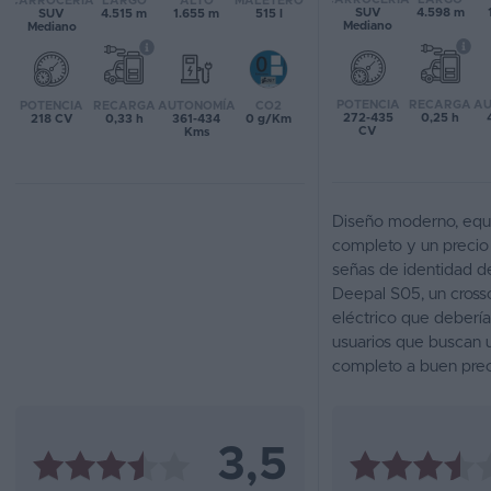
CARROCERÍA
LARGO
ALTO
MALETERO
SUV
4.598 m
SUV
4.515 m
1.655 m
515 l
Mediano
Mediano
Favoritos
Concesionarios
POTENCIA
RECARGA
AU
POTENCIA
RECARGA
AUTONOMÍA
CO2
272-435
0,25 h
218 CV
0,33 h
361-434
0 g/Km
Vender
CV
Kms
coche
Blog
Diseño moderno, equ
Ventas
completo y un precio 
señas de identidad d
de
Deepal S05, un cros
coches
eléctrico que debería
2026
usuarios que buscan 
completo a buen prec
3,5