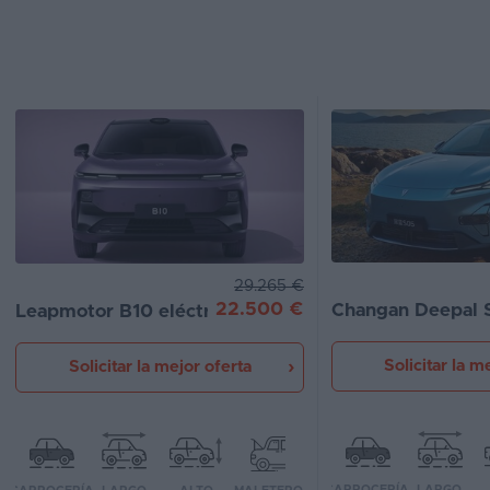
Segunda
mano
Eléctricos
Híbridos
Ofertas
Asistente
Foro
29.265 €
22.500 €
Changan Deepal S
Leapmotor B10 eléctrico
de
opiniones
Solicitar la m
Solicitar la mejor oferta
Guías
de
compra
Comparador
CARROCERÍA
LARGO