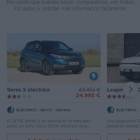
Recuerda que puedes hacer comparativas, ver todos
los datos y solicitar más información fácilmente
Seres 3 eléctrico
43.451 €
Leapmotor 
24.995 €
ELÉCTRICO
•
163 CV
•
329 Kms
ELÉCTRICO
•
El DFSK Seres 3 se asienta en el mercado
Una propuesta 10
como un SUV chino 100% eléctrico muy
bastante complic
interesante. Gracias a una relación calidad-
Leapmotor C10 j
precio difícil de superar, podemos gozar de un
mucho equipamie