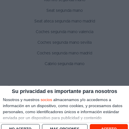
Seat segunda mano
Seat ateca segunda mano madrid
Coches segunda mano valencia
Coches segunda mano sevilla
Coches segunda mano madrid
Cabrio segunda mano
SÍGUENOS
Su privacidad es importante para nosotros
Nosotros y nuestros
socios
almacenamos y/o accedemos a
información en un dispositivo, como cookies, y procesamos datos
personales, como identificadores únicos e información estándar
Aviso legal
Política de privacidad
Política de cookies
enviada por un dispositivo para publicidad y contenido
Copyright © 2022 ¿Qué coche me compro?. Todos los derechos reservados
personalizado, medición de publicidad y contenido, investigación