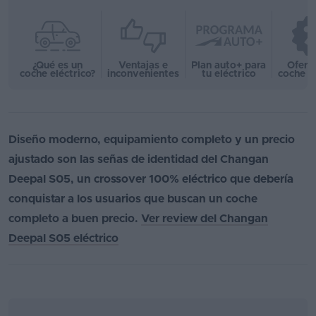
¿Qué es un
Ventajas e
Plan auto+ para
Ofert
coche eléctrico?
inconvenientes
tu eléctrico
coche e
Diseño moderno, equipamiento completo y un precio
ajustado son las señas de identidad del Changan
Deepal S05, un crossover 100% eléctrico que debería
conquistar a los usuarios que buscan un coche
completo a buen precio.
Ver review del Changan
Deepal S05 eléctrico