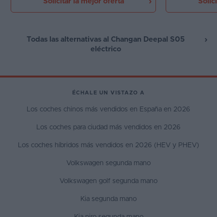
Solicitar la mejor oferta
Solic
coche económico dada su condición y con
un motor de buen
unas prestaciones más que aceptables.
de autonomía mu
Además de contar con un autonomía de 329
kilómetros.
Todas las alternativas al Changan Deepal S05
eléctrico
ÉCHALE UN VISTAZO A
Los coches chinos más vendidos en España en 2026
Los coches para ciudad más vendidos en 2026
Los coches híbridos más vendidos en 2026 (HEV y PHEV)
Volkswagen segunda mano
Volkswagen golf segunda mano
Kia segunda mano
Kia niro segunda mano