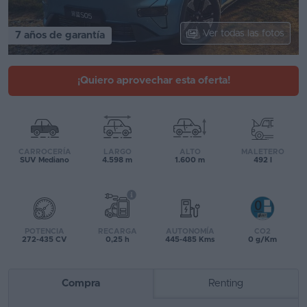
Segunda
Ver todas las fotos
7 años de garantía
mano
Eléctricos
¡Quiero aprovechar esta oferta!
Híbridos
Ofertas
Asistente
CARROCERÍA
LARGO
ALTO
MALETERO
SUV Mediano
4.598 m
1.600 m
492 l
Foro
de
opiniones
POTENCIA
RECARGA
AUTONOMÍA
CO2
Guías
272-435 CV
0,25 h
445-485 Kms
0 g/Km
de
compra
Compra
Renting
Comparador