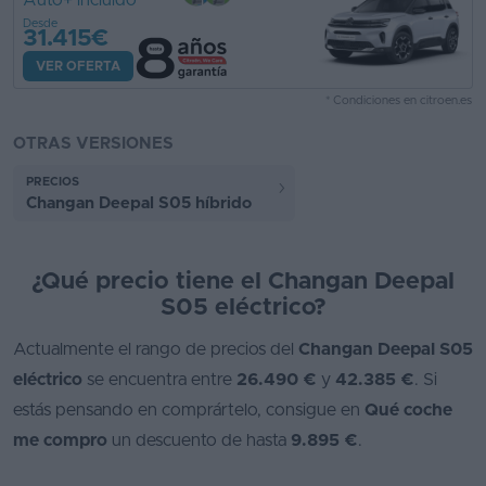
Auto+ incluido
Desde
31.415€
VER OFERTA
* Condiciones en citroen.es
OTRAS VERSIONES
PRECIOS
Changan Deepal S05 híbrido
¿Qué precio tiene el Changan Deepal
S05 eléctrico?
Actualmente el rango de precios del
Changan Deepal S05
eléctrico
se encuentra entre
26.490 €
y
42.385 €
. Si
estás pensando en comprártelo, consigue en
Qué coche
me compro
un descuento de hasta
9.895 €
.