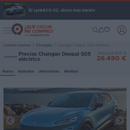
El Lynk&CO 02, ahora más barato
Toggle navigation
Iniciar
sesión
Coches nuevos
/
Changan
/
Changan Deepal S05 eléctrico
Ahorra 9.895 €
Precios Changan Deepal S05
Inicio
26.490 €
eléctrico
Coches
Nuevo
Acabados
Alternativas
Medidas
nuevos
Renting
Suscripción
Stock
KM
0