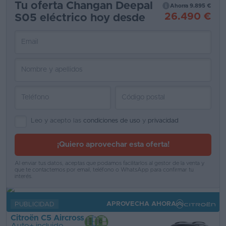
Tu oferta Changan Deepal
Ahorra 9.895 €
26.490 €
S05 eléctrico hoy desde
Favoritos
Concesionarios
Vender
coche
Blog
Ventas
Leo y acepto las
condiciones de uso
y
privacidad
de
coches
¡Quiero aprovechar esta oferta!
2026
Al enviar tus datos, aceptas que podamos facilitarlos al gestor de la venta y
que te contactemos por email, teléfono o WhatsApp para confirmar tu
interés.
APROVECHA AHORA
PUBLICIDAD
Citroën C5 Aircross