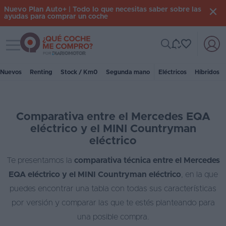
Nuevo Plan Auto+ | Todo lo que necesitas saber sobre las
ayudas para comprar un coche
Toggle navigation
Iniciar
sesión
Nuevos
Renting
Stock / Km0
Segunda mano
Eléctricos
Híbridos
Inicio
Comparativa entre el Mercedes EQA
Coches
eléctrico y el MINI Countryman
nuevos
eléctrico
Renting
Te presentamos la
comparativa técnica entre el Mercedes
EQA eléctrico y el MINI Countryman eléctrico
, en la que
Suscripción
puedes encontrar una tabla con todas sus características
Stock
por versión y comparar las que te estés planteando para
KM
una posible compra.
0