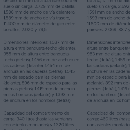
de alto, 151 mm de altura libre sobre el
de alto, 171 mm de altu
suelo sin carga, 2.729 mm de batalla,
suelo sin carga, 2.692
1.588 mm de ancho de vía delantero,
1.591 mm de ancho de 
1.589 mm de ancho de vía trasero,
1.593 mm de ancho de 
11.400 mm de diámetro de giro entre
11.800 mm de diámetr
bordillos, 2.020 y 79,5
paredes, 2.069, 38,7 y
Dimensiones interiores: 1.037 mm de
Dimensiones interiore
altura entre banqueta-techo (delante),
altura entre banqueta-
955 mm de altura entre banqueta-
983 mm de altura ent
techo (detrás), 1.456 mm de anchura en
techo (detrás), 1.459
las caderas (delante), 1.454 mm de
las caderas (delante)
anchura en las caderas (detrás), 1.045
anchura en las caderas
mm de espacio para las piernas
mm de espacio para l
(delante), 896 mm de espacio para las
(delante), 892 mm de 
piernas (detrás), 1.419 mm de anchura
piernas (detrás), 1.41
en los hombros (delante) y 1.393 mm
en los hombros (delan
de anchura en los hombros (detrás)
de anchura en los hom
Capacidad del compartimento de
Capacidad del compa
carga: 340 litros (hasta las ventanas
carga: 460 litros (hast
con asientos montados) y 1.320 litros
con asientos montados)