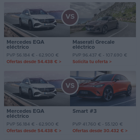
VS
Mercedes EQA
Maserati Grecale
eléctrico
eléctrico
PVP 56.184 € - 62.900 €
PVP 96.437 € - 107.690 €
Ofertas desde
54.438 €
>
Solicita tu oferta
>
VS
Mercedes EQA
Smart #3
eléctrico
PVP 56.184 € - 62.900 €
PVP 41.760 € - 55.120 €
Ofertas desde
54.438 €
>
Ofertas desde
30.432 €
>