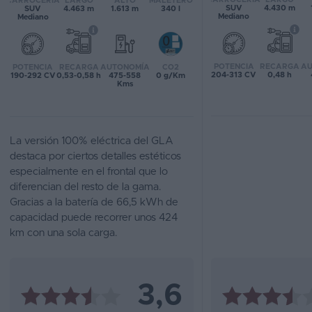
CARROCERÍA
LARGO
ALTO
MALETERO
SUV
4.430 m
SUV
4.463 m
1.613 m
340 l
Mediano
Mediano
Favoritos
Concesionarios
POTENCIA
RECARGA
AU
POTENCIA
RECARGA
AUTONOMÍA
CO2
204-313 CV
0,48 h
190-292 CV
0,53-0,58 h
475-558
0 g/Km
Vender
Kms
coche
Blog
La versión 100% eléctrica del GLA
destaca por ciertos detalles estéticos
Ventas
especialmente en el frontal que lo
de
diferencian del resto de la gama.
coches
Gracias a la batería de 66,5 kWh de
2026
capacidad puede recorrer unos 424
km con una sola carga.
3,6