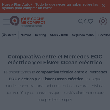
Nuevo Plan Auto+ | Todo lo que necesitas saber sobre las
ayudas para comprar un coche
Toggle navigation
Iniciar
sesión
Asistente
Nuevos
Renting
Stock / Km0
Segunda mano
Eléctric
Inicio
Comparativa entre el Mercedes EQC
Coches
eléctrico y el Fisker Ocean eléctrico
nuevos
Te presentamos la
comparativa técnica entre el Mercedes
Renting
EQC eléctrico y el Fisker Ocean eléctrico
, en la que
Suscripción
puedes encontrar una tabla con todas sus características
por versión y comparar las que te estés planteando para
Stock
una posible compra.
KM
0