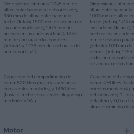
Dimensiones interiores: 1.045 mm de
Dimensiones interiore
altura entre banqueta-techo (delante),
altura entre banqueta-
980 mm de altura entre banqueta-
1.003 mm de altura e
techo (detrás), 1.500 mm de anchura en
techo (detrás), 1.414
las caderas (delante), 1.475 mm de
las caderas (delante)
anchura en las caderas (detrás), 1.454
anchura en las caderas
mm de anchura en los hombros
mm de espacio para l
(delante) y 1.436 mm de anchura en los
(delante), 1.011 mm de
hombros (detrás)
piernas (detrás), 1.4
en los hombros (delan
de anchura en los hom
Capacidad del compartimento de
Capacidad del compa
carga: 500 litros (hasta las ventanas
carga: 476 litros (has
con asientos montados) y 1.460 litros
asientos montados) ( 
(hasta el techo con asientos plegados) (
del fabricante) 0 l d
medición VDA )
delantero y 0,0 cu ft 
almacenamiento dela
Motor