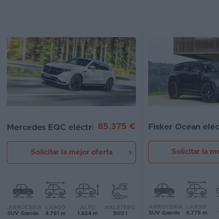
Segunda
mano
Eléctricos
Híbridos
Ofertas
Asistente
85.375 €
Fisker Ocean eléc
Mercedes EQC eléctrico
Foro
de
opiniones
Solicitar la m
Solicitar la mejor oferta
Guías
de
compra
CARROCERÍA
LARGO
CARROCERÍA
LARGO
ALTO
MALETERO
SUV Grande
4.775 m
SUV Grande
4.761 m
1.624 m
500 l
Comparador