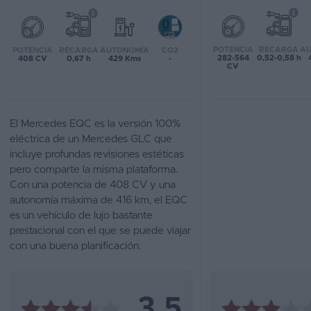
Favoritos
POTENCIA
RECARGA
AU
POTENCIA
RECARGA
AUTONOMÍA
CO2
Concesionarios
282-564
0,52-0,58 h
408 CV
0,67 h
429 Kms
-
CV
Vender
coche
El Mercedes EQC es la versión 100%
Blog
eléctrica de un Mercedes GLC que
incluye profundas revisiones estéticas
Ventas
pero comparte la misma plataforma.
de
Con una potencia de 408 CV y una
coches
autonomía máxima de 416 km, el EQC
2026
es un vehículo de lujo bastante
prestacional con el que se puede viajar
con una buena planificación.
3,5