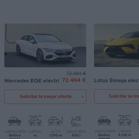
Segunda
mano
Eléctricos
Híbridos
Ofertas
Asistente
72.494 €
72.494 €
Lotus Emeya eléc
Mercedes EQE eléctrico
Foro
de
opiniones
Solicitar la m
Solicitar la mejor oferta
Guías
de
compra
CARROCERÍA
LARGO
CARROCERÍA
LARGO
ALTO
MALETERO
Berlina
5.139 m
Berlina
m
1.510 m
430 l
Comparador
grande