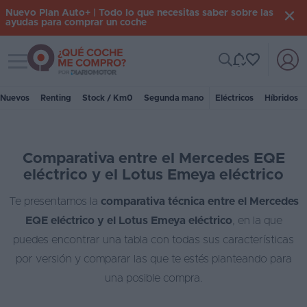
Nuevo Plan Auto+ | Todo lo que necesitas saber sobre las
ayudas para comprar un coche
Toggle navigation
Iniciar
sesión
Nuevos
Renting
Stock / Km0
Segunda mano
Eléctricos
Híbridos
Inicio
Comparativa entre el Mercedes EQE
Coches
eléctrico y el Lotus Emeya eléctrico
nuevos
Te presentamos la
comparativa técnica entre el Mercedes
Renting
EQE eléctrico y el Lotus Emeya eléctrico
, en la que
Suscripción
puedes encontrar una tabla con todas sus características
por versión y comparar las que te estés planteando para
Stock
una posible compra.
KM
0