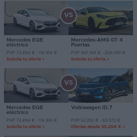
VS
Mercedes EQE
Mercedes-AMG GT 4
eléctrico
Puertas
PVP 72.494 € - 116.166 €
PVP 160.149 € - 206.149 €
Solicita tu oferta
>
Solicita tu oferta
>
VS
Mercedes EQE
Volkswagen ID.7
eléctrico
PVP 72.494 € - 116.166 €
PVP 52.252 € - 65.572 €
Solicita tu oferta
>
Ofertas desde
35.200 €
>