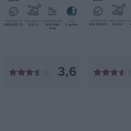
grande
Favoritos
POTENCIA
RECARGA
AU
POTENCIA
RECARGA
AUTONOMÍA
CO2
Concesionarios
612-918 CV
0,33 h
265-625 CV
0,53 h
500-690
0 g/Km
Kms
Vender
coche
Blog
Ventas
3,6
de
coches
2026