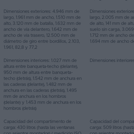
Dimensiones exteriores: 4.946 mm de
Dimensiones exterior
largo, 1.961 mm de ancho, 1.510 mm de
largo, 2.005 mm de a
alto, 3.120 mm de batalla, 1.632 mm de
de alto, 141 mm de altu
ancho de vía delantero, 1.642 mm de
suelo sin carga, 3.06
ancho de vía trasero, 12.500 mm de
1.712 mm de ancho de 
diámetro de giro entre bordillos, 2.103,
1.694 mm de ancho de
1.961, 82,8 y 77,2
Dimensiones interiores: 1.027 mm de
Dimensiones interiores
altura entre banqueta-techo (delante),
950 mm de altura entre banqueta-
techo (detrás), 1.542 mm de anchura en
las caderas (delante), 1.482 mm de
anchura en las caderas (detrás), 1.495
mm de anchura en los hombros
(delante) y 1.453 mm de anchura en los
hombros (detrás)
Capacidad del compartimento de
Capacidad del compa
carga: 430 litros (hasta las ventanas
carga: 509 litros (hast
con asientos montados) ( medición ISO
con asientos montados),