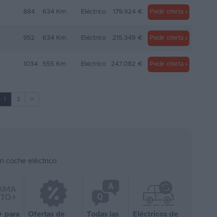
884
634 Km
Eléctrico
179.924 €
Pedir oferta
952
634 Km
Eléctrico
215.349 €
Pedir oferta
1034
555 Km
Eléctrico
247.082 €
Pedir oferta
1
2
>
n coche eléctrico
+ para
Ofertas de
Todas las
Eléctricos de