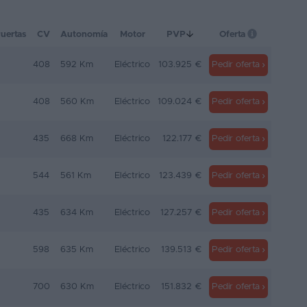
uertas
CV
Autonomía
Motor
PVP
Oferta
408
592 Km
Eléctrico
103.925 €
Pedir oferta
408
560 Km
Eléctrico
109.024 €
Pedir oferta
435
668 Km
Eléctrico
122.177 €
Pedir oferta
544
561 Km
Eléctrico
123.439 €
Pedir oferta
435
634 Km
Eléctrico
127.257 €
Pedir oferta
598
635 Km
Eléctrico
139.513 €
Pedir oferta
700
630 Km
Eléctrico
151.832 €
Pedir oferta