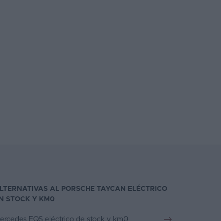
LTERNATIVAS AL PORSCHE TAYCAN ELÉCTRICO
N STOCK Y KM0
ercedes EQS eléctrico de stock y km0