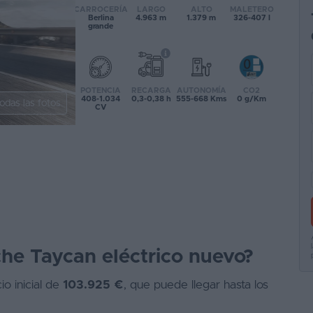
CARROCERÍA
LARGO
ALTO
MALETERO
Berlina
4.963 m
1.379 m
326-407 l
grande
POTENCIA
RECARGA
AUTONOMÍA
CO2
408-1.034
0,3-0,38 h
555-668 Kms
0 g/Km
odas las fotos
CV
che Taycan eléctrico nuevo?
o inicial de
103.925 €
, que puede llegar hasta los