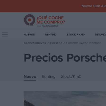
Nuevo Plan Aut
Iniciar
sesión
Toggle navigation
NUEVOS
RENTING
STOCK / KM0
SEGUND
Coches nuevos
/
Porsche
/
Porsche Taycan eléctrico
Inicio
Precios Porsch
Coches
nuevos
Renting
Nuevo
Renting
Stock/Km0
Suscripción
Stock
KM
0