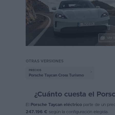
Segunda
mano
Eléctricos
Híbridos
Ver t
Ofertas
Asistente
OTRAS VERSIONES
Foro
PRECIOS
de
Porsche Taycan Cross Turismo
opiniones
Guías
¿Cuánto cuesta el Pors
de
compra
El
Porsche Taycan eléctrico
parte de un preci
247.196 €
según la configuración elegida.
Comparador