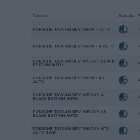
Favoritos
Versión
Etiqueta
P
Concesionarios
PORSCHE TAYCAN BEV 89KWH AUTO
4
Vender
coche
PORSCHE TAYCAN BEV 89KWH 4 AUTO
4
Blog
PORSCHE TAYCAN BEV 105KWH BLACK
4
EDITION AUTO
Ventas
de
PORSCHE TAYCAN BEV 89KWH 4S
4
AUTO
coches
2026
PORSCHE TAYCAN BEV 105KWH 4
4
BLACK EDITION AUTO
PORSCHE TAYCAN BEV 105KWH 4S
4
BLACK EDITION AUTO
PORSCHE TAYCAN BEV 105KWH GTS
4
AUTO 4WD