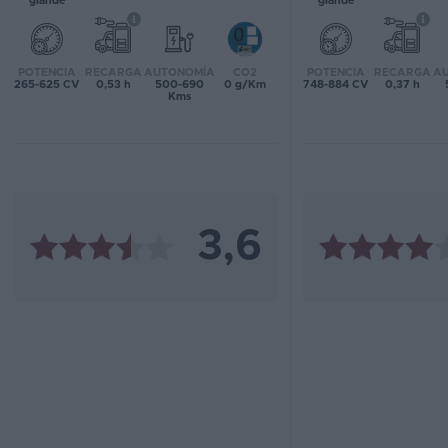
grande
grande
Favoritos
POTENCIA
RECARGA
AUTONOMÍA
CO2
POTENCIA
RECARGA
A
Concesionarios
265-625 CV
0,53 h
500-690
0 g/Km
748-884 CV
0,37 h
Kms
Vender
coche
Blog
Ventas
3,6
de
coches
2026