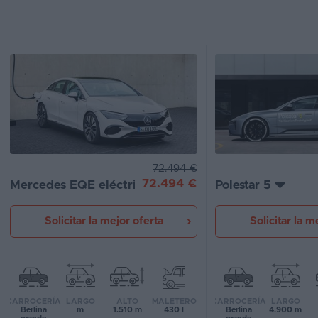
Segunda
mano
Eléctricos
Híbridos
Ofertas
Asistente
72.494 €
72.494 €
Mercedes EQE eléctrico
Polestar 5
Foro
de
opiniones
Solicitar la mejor oferta
Solicitar la m
Guías
de
compra
CARROCERÍA
LARGO
ALTO
MALETERO
CARROCERÍA
LARGO
Berlina
m
1.510 m
430 l
Berlina
4.900 m
Comparador