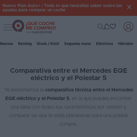
Nuevo Plan Auto+ | Todo lo que necesitas saber sobre las
ayudas para comprar un coche
Toggle navigation
Iniciar
sesión
Nuevos
Renting
Stock / Km0
Segunda mano
Eléctricos
Híbridos
Inicio
Comparativa entre el Mercedes EQE
Coches
eléctrico y el Polestar 5
nuevos
Te presentamos la
comparativa técnica entre el Mercedes
Renting
EQE eléctrico y el Polestar 5
, en la que puedes encontrar
Suscripción
una tabla con todas sus características por versión y
comparar las que te estés planteando para una posible
Stock
compra.
KM
0