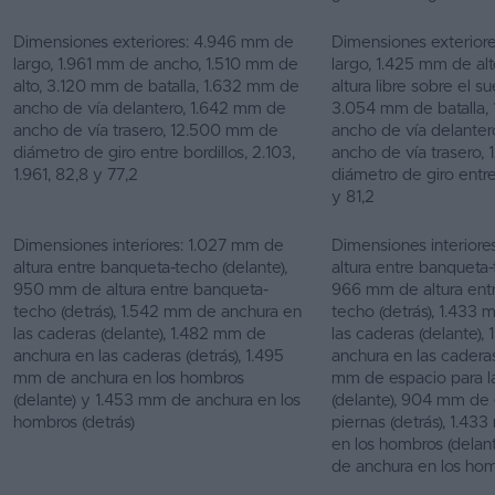
Dimensiones exteriores: 4.946 mm de
Dimensiones exterior
largo, 1.961 mm de ancho, 1.510 mm de
largo, 1.425 mm de al
alto, 3.120 mm de batalla, 1.632 mm de
altura libre sobre el su
ancho de vía delantero, 1.642 mm de
3.054 mm de batalla,
ancho de vía trasero, 12.500 mm de
ancho de vía delante
diámetro de giro entre bordillos, 2.103,
ancho de vía trasero,
1.961, 82,8 y 77,2
diámetro de giro entre
y 81,2
Dimensiones interiores: 1.027 mm de
Dimensiones interiore
altura entre banqueta-techo (delante),
altura entre banqueta-
950 mm de altura entre banqueta-
966 mm de altura ent
techo (detrás), 1.542 mm de anchura en
techo (detrás), 1.433
las caderas (delante), 1.482 mm de
las caderas (delante),
anchura en las caderas (detrás), 1.495
anchura en las caderas
mm de anchura en los hombros
mm de espacio para l
(delante) y 1.453 mm de anchura en los
(delante), 904 mm de 
hombros (detrás)
piernas (detrás), 1.4
en los hombros (delan
de anchura en los hom