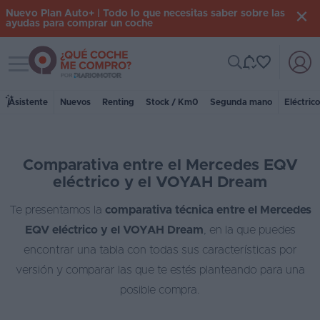
Nuevo Plan Auto+ | Todo lo que necesitas saber sobre las
ayudas para comprar un coche
Toggle navigation
Iniciar
sesión
Asistente
Nuevos
Renting
Stock / Km0
Segunda mano
Eléctric
Inicio
Comparativa entre el Mercedes EQV
Coches
eléctrico y el VOYAH Dream
nuevos
Te presentamos la
comparativa técnica entre el Mercedes
Renting
EQV eléctrico y el VOYAH Dream
, en la que puedes
Suscripción
encontrar una tabla con todas sus características por
versión y comparar las que te estés planteando para una
Stock
posible compra.
KM
0