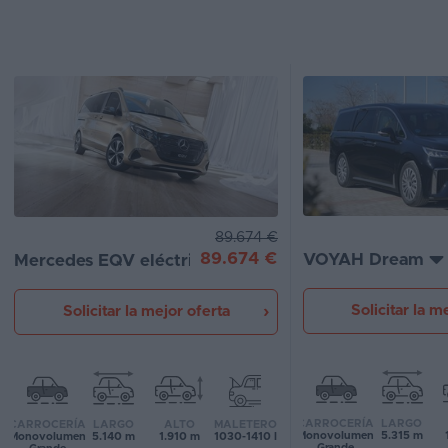
Segunda
mano
Eléctricos
Híbridos
Ofertas
Asistente
89.674 €
89.674 €
VOYAH Dream
Mercedes EQV eléctrico
Foro
de
opiniones
Solicitar la m
Solicitar la mejor oferta
Guías
de
compra
CARROCERÍA
LARGO
CARROCERÍA
LARGO
ALTO
MALETERO
Monovolumen
5.315 m
Monovolumen
5.140 m
1.910 m
1030-1410 l
Comparador
Grande