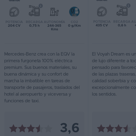
Grande
Favoritos
POTENCIA
RECARGA
AU
POTENCIA
RECARGA
AUTONOMÍA
CO2
Concesionarios
435 CV
0,6 h
204 CV
0,75 h
244-365
0 g/Km
Kms
Vender
coche
Mercedes-Benz crea con la EQV la
El Voyah Dream es 
Blog
primera furgoneta 100% eléctrica
de lujo diferente a t
premium. Sus buenos materiales, su
pensado para favorece
Ventas
buena dinámica y su confort de
de las plazas traseras.
de
marcha la imbatible en tareas de
calidad soberbia y c
coches
transporte de pasajeros, traslados del
excepcionalmente co
2026
hotel al aeropuerto y viceversa y
los sentidos.
funciones de taxi.
3,6