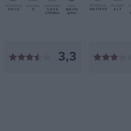
POTENCIA
PLAZAS
C
POTENCIA
PLAZAS
CONSUMO
CO2
162-174 CV
6 y 7
170 CV
5
7.4-7.6
168-173
Favoritos
l/100Km
g/Km
Concesionarios
Vender
coche
3,3
Blog
Ventas
de
coches
2026