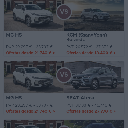
VS
MG HS
KGM (SsangYong)
Korando
PVP 29.297 € - 33.797 €
PVP 26.572 € - 37.372 €
Ofertas desde
21.740 €
>
Ofertas desde
18.400 €
>
VS
MG HS
SEAT Ateca
PVP 29.297 € - 33.797 €
PVP 31.138 € - 45.748 €
Ofertas desde
21.740 €
>
Ofertas desde
27.770 €
>