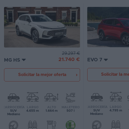
Segunda
mano
Eléctricos
Híbridos
Ofertas
29.297 €
21.740 €
EVO 7
MG HS
Asistente
Solicitar la m
Solicitar la mejor oferta
Foro
de
opiniones
Guías
CARROCERÍA
LARGO
CARROCERÍA
LARGO
ALTO
MALETERO
de
SUV
4.795 m
SUV
4.655 m
1.664 m
507 l
Mediano
Mediano
compra
Comparador