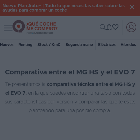
Nuevo Plan Auto+ | Todo lo que necesitas saber sobre las
ayudas para comprar un coche
Toggle navigation
Iniciar
sesión
Nuevos
Renting
Stock / Km0
Segunda mano
Eléctricos
Híbridos
Inicio
Comparativa entre el MG HS y el EVO 7
Coches
nuevos
Te presentamos la
comparativa técnica entre el MG HS y
el EVO 7
, en la que puedes encontrar una tabla con todas
Renting
sus características por versión y comparar las que te estés
Suscripción
planteando para una posible compra.
Stock
KM
0