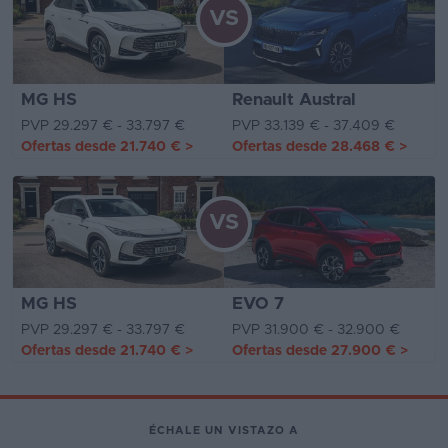
VS
MG HS
Renault Austral
PVP 29.297 € - 33.797 €
PVP 33.139 € - 37.409 €
Ofertas desde
21.740 €
>
Ofertas desde
28.468 €
>
VS
MG HS
EVO 7
PVP 29.297 € - 33.797 €
PVP 31.900 € - 32.900 €
Ofertas desde
21.740 €
>
Ofertas desde
27.900 €
>
ÉCHALE UN VISTAZO A