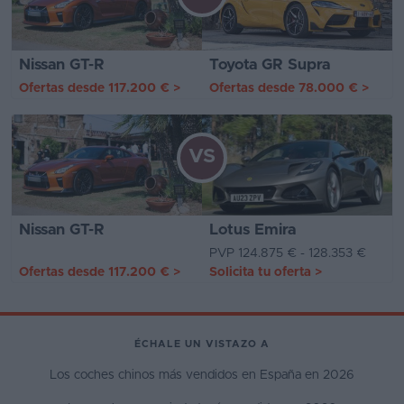
Nissan GT-R
Toyota GR Supra
Ofertas desde
117.200 €
>
Ofertas desde
78.000 €
>
VS
Nissan GT-R
Lotus Emira
PVP 124.875 € - 128.353 €
Ofertas desde
117.200 €
>
Solicita tu oferta
>
ÉCHALE UN VISTAZO A
Los coches chinos más vendidos en España en 2026