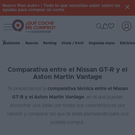
Nuevo Plan Auto+ | Todo lo que necesitas saber sobre las
ayudas para comprar un coche
Toggle navigation
Iniciar
sesión
Asistente
Nuevos
Renting
Stock / Km0
Segunda mano
Eléctric
Inicio
Comparativa entre el Nissan GT-R y el
Coches
Aston Martin Vantage
nuevos
Te presentamos la
comparativa técnica entre el Nissan
Renting
GT-R y el Aston Martin Vantage
, en la que puedes
Suscripción
encontrar una tabla con todas sus características por
versión y comparar las que te estés planteando para una
Stock
posible compra.
KM
0