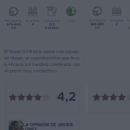
Favoritos
POTENCIA
PLAZAS
C
POTENCIA
PLAZAS
CONSUMO
CO2
Concesionarios
665-680
2
570-600
4
12.5
-
CV
CV
l/100Km
Vender
coche
El Nissan GT-R es la bestia más salvaje
Blog
de Nissan, un superdeportivo que lleva
la eficacia por bandera combinada con
Ventas
un precio muy competitivo
de
coches
2026
4,2
LA OPINIÓN DE JAVIER
LÓPEZ