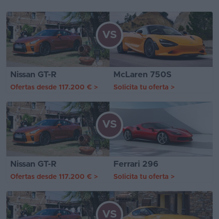
VS
Nissan GT-R
McLaren 750S
Ofertas desde
117.200 €
>
Solicita tu oferta
>
VS
Nissan GT-R
Ferrari 296
Ofertas desde
117.200 €
>
Solicita tu oferta
>
VS