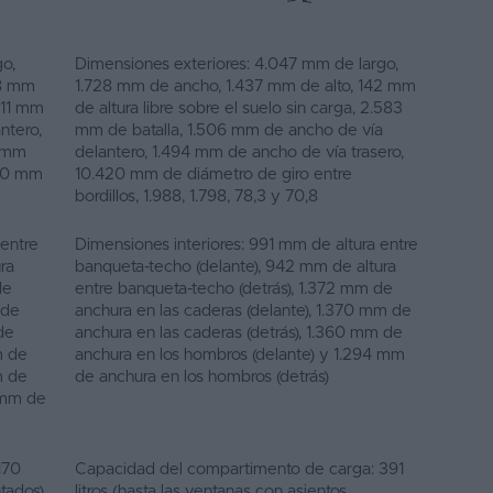
o,
Dimensiones exteriores: 4.047 mm de largo,
28 mm
1.728 mm de ancho, 1.437 mm de alto, 142 mm
.311 mm
de altura libre sobre el suelo sin carga, 2.583
ntero,
mm de batalla, 1.506 mm de ancho de vía
0 mm
delantero, 1.494 mm de ancho de vía trasero,
170 mm
10.420 mm de diámetro de giro entre
bordillos, 1.988, 1.798, 78,3 y 70,8
 entre
Dimensiones interiores: 991 mm de altura entre
ra
banqueta-techo (delante), 942 mm de altura
de
entre banqueta-techo (detrás), 1.372 mm de
 de
anchura en las caderas (delante), 1.370 mm de
de
anchura en las caderas (detrás), 1.360 mm de
m de
anchura en los hombros (delante) y 1.294 mm
m de
de anchura en los hombros (detrás)
 mm de
170
Capacidad del compartimento de carga: 391
ntados)
litros (hasta las ventanas con asientos