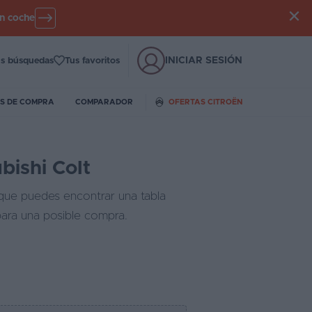
un coche
INICIAR SESIÓN
s búsquedas
Tus favoritos
S DE COMPRA
COMPARADOR
OFERTAS CITROËN
bishi Colt
 que puedes encontrar una tabla
para una posible compra.