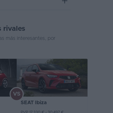
 rivales
as más interesantes, por
VS
SEAT Ibiza
PVP 17.330 € - 30.497 €