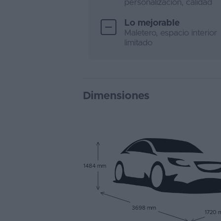
personalización, calidad
Lo mejorable
Maletero, espacio interior
limitado
Dimensiones
1484 mm
3698 mm
1720 