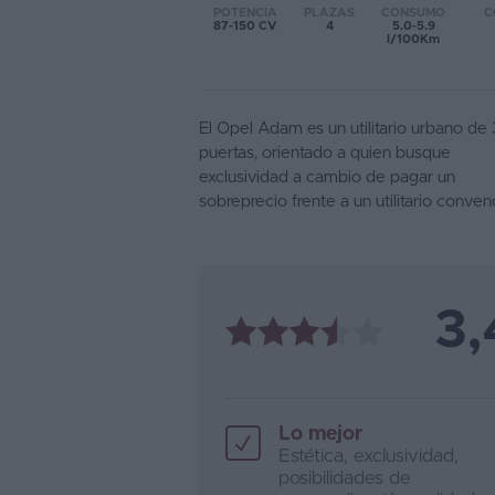
POTENCIA
PLAZAS
CONSUMO
C
87-150 CV
4
5.0-5.9
Favoritos
l/100Km
Concesionarios
El Opel Adam es un utilitario urbano de 
Vender
puertas, orientado a quien busque
coche
exclusividad a cambio de pagar un
sobreprecio frente a un utilitario conven
Blog
Ventas
de
coches
3,
2026
Lo mejor
Estética, exclusividad,
posibilidades de