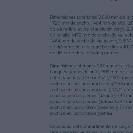
Dimensiones exteriores: 3.698 mm de larg
1.720 mm de ancho, 1.484 mm de alto, 1
de altura libre sobre el suelo sin carga, 2
de batalla, 1.472 mm de ancho de vía dela
1.464 mm de ancho de vía trasero, 9.80
de diámetro de giro entre bordillos y 10.
de diámetro de giro entre paredes
Dimensiones interiores: 987 mm de altura
banqueta-techo (delante), 909 mm de altu
entre banqueta-techo (detrás), 1.302 mm 
anchura en las caderas (delante), 998 mm
anchura en las caderas (detrás), 1.071 mm 
espacio para las piernas (delante), 744 m
espacio para las piernas (detrás), 1.324 m
anchura en los hombros (delante) y 1.229
anchura en los hombros (detrás)
Capacidad del compartimento de carga: 
litros (hasta las ventanas con asientos mo