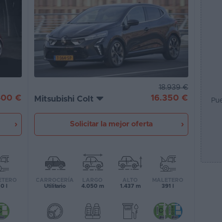
18.939 €
16.350 €
400 €
Mitsubishi Colt
Pue
Solicitar la mejor oferta
CARROCERÍA
LARGO
ALTO
MALETERO
ETERO
Utilitario
4.050 m
1.437 m
391 l
0 l