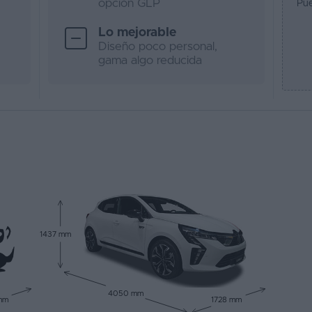
opción GLP
Pue
Lo mejorable
Diseño poco personal,
gama algo reducida
1437 mm
4050 mm
mm
1728 mm