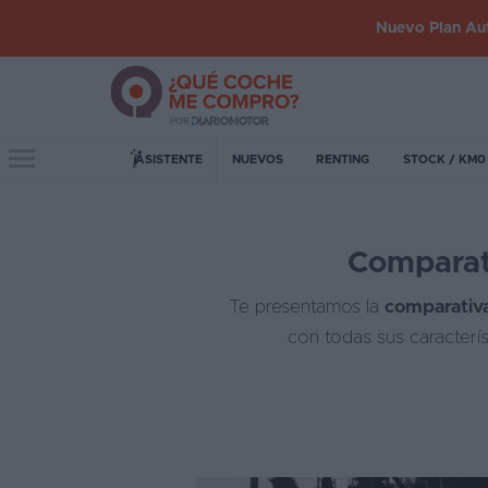
Nuevo Plan Aut
Iniciar
sesión
Toggle navigation
ASISTENTE
NUEVOS
RENTING
STOCK / KM0
Inicio
Comparati
Coches
nuevos
Te presentamos la
comparativa
Renting
con todas sus caracterí
Suscripción
Stock
KM
0