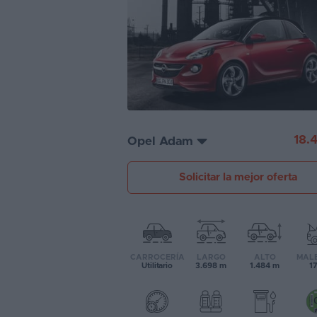
Segunda
mano
Eléctricos
Híbridos
Ofertas
18.
Opel Adam
Asistente
Solicitar la mejor oferta
Foro
de
opiniones
Guías
CARROCERÍA
LARGO
ALTO
MAL
de
Utilitario
3.698 m
1.484 m
17
compra
Comparador