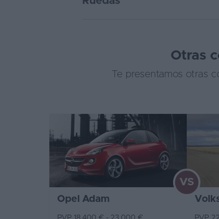
Ruedas
Otras c
Te presentamos otras co
VS
Opel Adam
Volk
PVP 18.400 € - 23.000 €
PVP 22