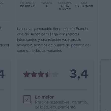
POTENCIA
PLAZAS
CONSUMO
CO2
O2
90-100 CV
5
5.1-5.2
116-118 g/Km
-
l/100Km
3
La nueva generación tiene más de Francia
que de Japón pero llega con motores
interesantes y una relación valor-precio
cional.
favorable, además de 5 años de garantía de
serie en todas las variantes
4
3,4
Lo mejor
Precios razonables, garantía,
calidad, equipamiento,