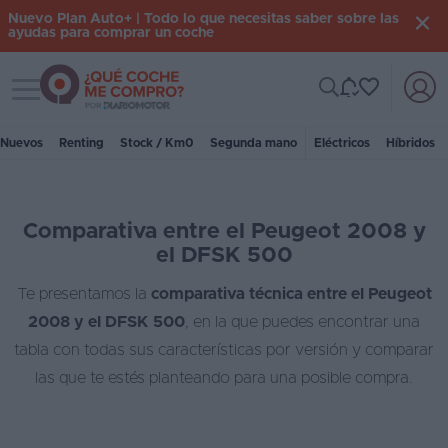
Nuevo Plan Auto+ | Todo lo que necesitas saber sobre las
ayudas para comprar un coche
Toggle navigation
Iniciar
sesión
Nuevos
Renting
Stock / Km0
Segunda mano
Eléctricos
Híbridos
Inicio
Comparativa entre el Peugeot 2008 y
Coches
el DFSK 500
nuevos
Te presentamos la
comparativa técnica entre el Peugeot
Renting
2008 y el DFSK 500
, en la que puedes encontrar una
Suscripción
tabla con todas sus características por versión y comparar
las que te estés planteando para una posible compra.
Stock
KM
0