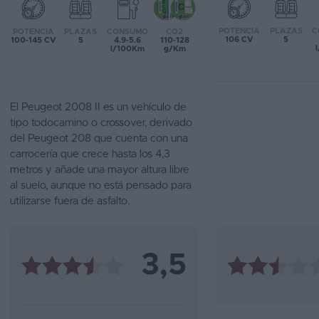
Favoritos
POTENCIA
PLAZAS
C
POTENCIA
PLAZAS
CONSUMO
CO2
106 CV
5
100-145 CV
5
4.9-5.6
110-128
l/100Km
g/Km
Concesionarios
Vender
coche
El Peugeot 2008 II es un vehículo de
tipo todocamino o crossover, derivado
Blog
del Peugeot 208 que cuenta con una
carrocería que crece hasta los 4,3
Ventas
metros y añade una mayor altura libre
de
al suelo, aunque no está pensado para
coches
utilizarse fuera de asfalto.
2026
3,5