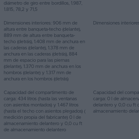
diámetro de giro entre bordillos, 1.987,
1.815, 78,2 y 71,5
Dimensiones interiores: 906 mm de
Dimensiones interiores
altura entre banqueta-techo (delante),
889 mm de altura entre banqueta-
techo (detrás), 1.408 mm de anchura en
las caderas (delante), 1.378 mm de
anchura en las caderas (detrás), 884
mm de espacio para las piernas
(delante), 1.370 mm de anchura en los
hombros (delante) y 1.317 mm de
anchura en los hombros (detrás)
Capacidad del compartimento de
Capacidad del compa
carga: 434 litros (hasta las ventanas
carga: 0 l de almace
con asientos montados) y 1.467 litros
delantero y 0,0 cu ft 
(hasta el techo con asientos plegados) (
almacenamiento dela
medición propia del fabricante) 0 l de
almacenamiento delantero y 0,0 cu ft
de almacenamiento delantero