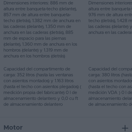
Dimensiones interiores: 886 mm de
Dimensiones interiore
altura entre banqueta-techo (delante),
altura entre banqueta-
857 mm de altura entre banqueta-
976 mm de altura ent
techo (detrás), 1.382 mm de anchura en
techo (detrás), 1.428
las caderas (delante), 1.350 mm de
las caderas (delante) 
anchura en las caderas (detrás), 885
anchura en las caderas
mm de espacio para las piernas
(delante), 1.360 mm de anchura en los
hombros (delante) y 1.319 mm de
anchura en los hombros (detrás)
Capacidad del compartimento de
Capacidad del compa
carga: 352 litros (hasta las ventanas
carga: 380 litros (hast
con asientos montados) y 1.163 litros
con asientos montados)
(hasta el techo con asientos plegados) (
(hasta el techo con as
medición propia del fabricante) 0 l de
medición VDA ) 0 l d
almacenamiento delantero y 0,0 cu ft
almacenamiento delant
de almacenamiento delantero
de almacenamiento d
Motor