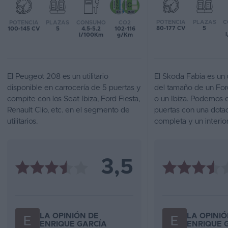
Favoritos
POTENCIA
PLAZAS
C
POTENCIA
PLAZAS
CONSUMO
CO2
80-177 CV
5
100-145 CV
5
4.5-5.2
102-116
l/100Km
g/Km
Concesionarios
Vender
coche
El Peugeot 208 es un utilitario
El Skoda Fabia es un u
disponible en carrocería de 5 puertas y
del tamaño de un Ford
Blog
compite con los Seat Ibiza, Ford Fiesta,
o un Ibiza. Podemos
Renault Clio, etc. en el segmento de
puertas con una dota
Ventas
utilitarios.
completa y un interio
de
coches
2026
3,5
LA OPINIÓN DE
LA OPINIÓ
ENRIQUE GARCÍA
ENRIQUE 