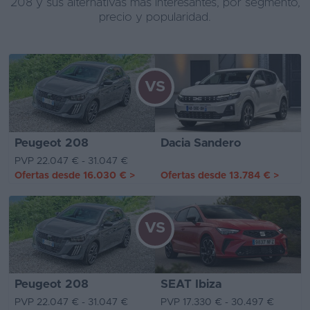
208 y sus alternativas más interesantes, por segmento,
precio y popularidad.
VS
Peugeot 208
Dacia Sandero
PVP 22.047 € - 31.047 €
Ofertas desde
16.030 €
>
Ofertas desde
13.784 €
>
VS
Peugeot 208
SEAT Ibiza
PVP 22.047 € - 31.047 €
PVP 17.330 € - 30.497 €