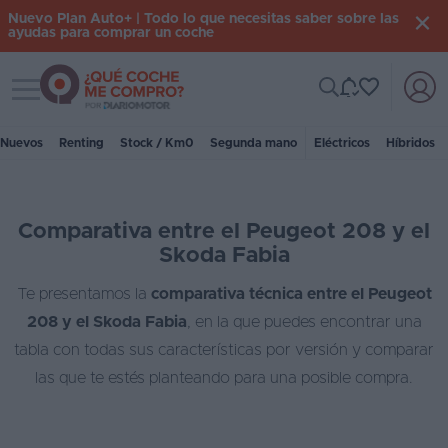
Nuevo Plan Auto+ | Todo lo que necesitas saber sobre las
ayudas para comprar un coche
Toggle navigation
Iniciar
sesión
Nuevos
Renting
Stock / Km0
Segunda mano
Eléctricos
Híbridos
Inicio
Comparativa entre el Peugeot 208 y el
Coches
Skoda Fabia
nuevos
Te presentamos la
comparativa técnica entre el Peugeot
Renting
208 y el Skoda Fabia
, en la que puedes encontrar una
Suscripción
tabla con todas sus características por versión y comparar
las que te estés planteando para una posible compra.
Stock
KM
0