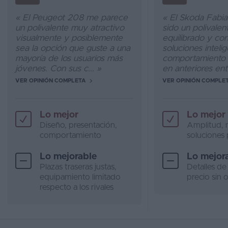
« El Peugeot 208 me parece
« El Skoda Fabia
un polivalente muy atractivo
sido un polivale
visualmente y posiblemente
equilibrado y cor
sea la opción que guste a una
soluciones inteli
mayoría de los usuarios más
comportamiento i
jóvenes. Con sus c... »
en anteriores entr
VER OPINIÓN COMPLETA
VER OPINIÓN COMPLE
Lo mejor
Lo mejor
Diseño, presentación,
Amplitud, 
comportamiento
soluciones 
Lo mejorable
Lo mejor
Plazas traseras justas,
Detalles de
equipamiento limitado
precio sin o
respecto a los rivales