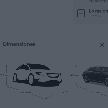
prestacion
Lo mejor
Precio
Dimensiones
1419 mm
1544 mm
4900 mm
5391 mm
mm