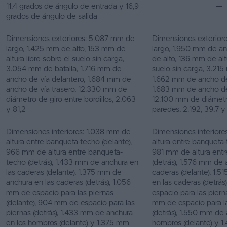
11,4 grados de ángulo de entrada y 16,9
—
grados de ángulo de salida
Dimensiones exteriores: 5.087 mm de
Dimensiones exterior
largo, 1.425 mm de alto, 153 mm de
largo, 1.950 mm de a
altura libre sobre el suelo sin carga,
de alto, 136 mm de altu
3.054 mm de batalla, 1.716 mm de
suelo sin carga, 3.215
ancho de vía delantero, 1.684 mm de
1.662 mm de ancho de
ancho de vía trasero, 12.330 mm de
1.683 mm de ancho de 
diámetro de giro entre bordillos, 2.063
12.100 mm de diámetr
y 81,2
paredes, 2.192, 39,7 y
Dimensiones interiores: 1.038 mm de
Dimensiones interiore
altura entre banqueta-techo (delante),
altura entre banqueta-
966 mm de altura entre banqueta-
981 mm de altura ent
techo (detrás), 1.433 mm de anchura en
(detrás), 1.576 mm de 
las caderas (delante), 1.375 mm de
caderas (delante), 1.
anchura en las caderas (detrás), 1.056
en las caderas (detrás
mm de espacio para las piernas
espacio para las pierna
(delante), 904 mm de espacio para las
mm de espacio para l
piernas (detrás), 1.433 mm de anchura
(detrás), 1.550 mm de 
en los hombros (delante) y 1.375 mm
hombros (delante) y 