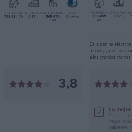
Favoritos
POTENCIA
RECARGA
A
POTENCIA
RECARGA
AUTONOMÍA
CO2
455-659
0,57 h
748-884 CV
0,37 h
565-670
0 g/Km
CV
Kms
Concesionarios
Vender
coche
Es la berlina eléctric
mundo, y no tiene na
Blog
a las grandes marcas
Ventas
de
3,8
coches
2026
Lo mejor
Confort de
carga tecn
calidades in