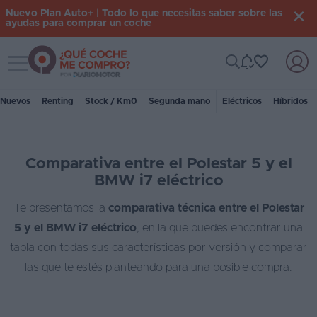
Nuevo Plan Auto+ | Todo lo que necesitas saber sobre las
ayudas para comprar un coche
Toggle navigation
Iniciar
sesión
Nuevos
Renting
Stock / Km0
Segunda mano
Eléctricos
Híbridos
Inicio
Comparativa entre el Polestar 5 y el
Coches
BMW i7 eléctrico
nuevos
Te presentamos la
comparativa técnica entre el Polestar
Renting
5 y el BMW i7 eléctrico
, en la que puedes encontrar una
Suscripción
tabla con todas sus características por versión y comparar
las que te estés planteando para una posible compra.
Stock
KM
0