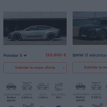
Segunda
mano
Eléctricos
Híbridos
Ofertas
Asistente
120.600 €
BMW i7 eléctrico
Polestar 5
Foro
Solicitar la m
Solicitar la mejor oferta
de
opiniones
Guías
de
CARROCERÍA
LARGO
CARROCERÍA
LARGO
ALTO
MALETERO
compra
Berlina
5.391 m
Berlina
4.900 m
1.419 m
451 l
grande
grande
Comparador