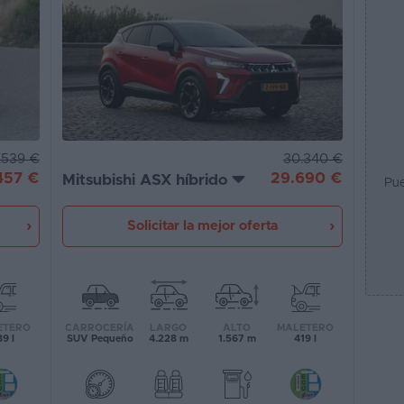
30.340 €
.539 €
29.690 €
457 €
Mitsubishi ASX híbrido
Pue
Solicitar la mejor oferta
CARROCERÍA
LARGO
ALTO
MALETERO
ETERO
SUV Pequeño
4.228 m
1.567 m
419 l
9 l