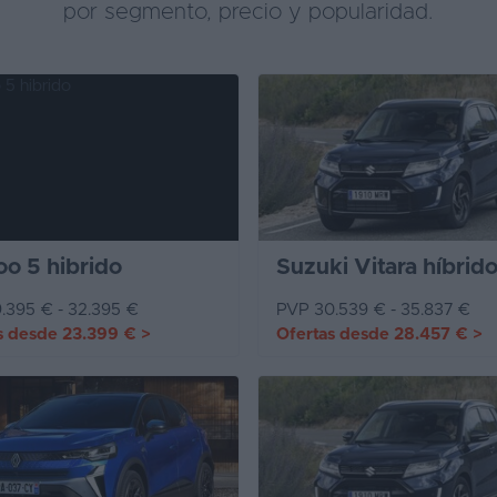
por segmento, precio y popularidad.
o 5 hibrido
Suzuki Vitara híbrid
.395 € - 32.395 €
PVP 30.539 € - 35.837 €
s desde
23.399 €
>
Ofertas desde
28.457 €
>