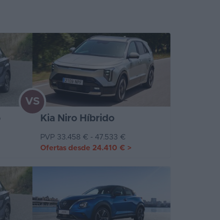
VS
o
Kia Niro Híbrido
PVP 33.458 € - 47.533 €
Ofertas desde
24.410 €
>