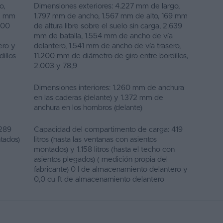
o,
Dimensiones exteriores: 4.227 mm de largo,
75 mm
1.797 mm de ancho, 1.567 mm de alto, 169 mm
.500
de altura libre sobre el suelo sin carga, 2.639
mm de batalla, 1.554 mm de ancho de vía
ero y
delantero, 1.541 mm de ancho de vía trasero,
illos
11.200 mm de diámetro de giro entre bordillos,
2.003 y 78,9
Dimensiones interiores: 1.260 mm de anchura
en las caderas (delante) y 1.372 mm de
anchura en los hombros (delante)
 289
Capacidad del compartimento de carga: 419
ntados)
litros (hasta las ventanas con asientos
montados) y 1.158 litros (hasta el techo con
asientos plegados) ( medición propia del
fabricante) 0 l de almacenamiento delantero y
0,0 cu ft de almacenamiento delantero