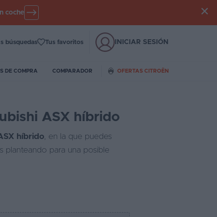
un coche
INICIAR SESIÓN
s búsquedas
Tus favoritos
S DE COMPRA
COMPARADOR
OFERTAS CITROËN
subishi ASX híbrido
 ASX híbrido
, en la que puedes
és planteando para una posible