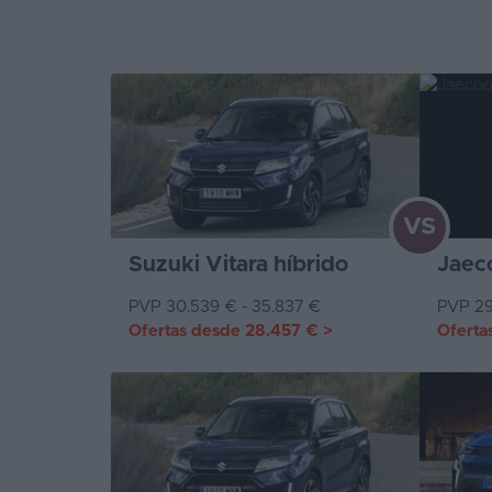
VS
Suzuki Vitara híbrido
Jaeco
PVP 30.539 € - 35.837 €
PVP 29
Ofertas desde
28.457 €
>
Oferta