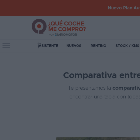
Nuevo Plan Aut
Iniciar
sesión
Toggle navigation
ASISTENTE
NUEVOS
RENTING
STOCK / KM0
Inicio
Comparativa entre 
Coches
nuevos
Te presentamos la
comparativ
Renting
encontrar una tabla con todas
Suscripción
Stock
KM
0