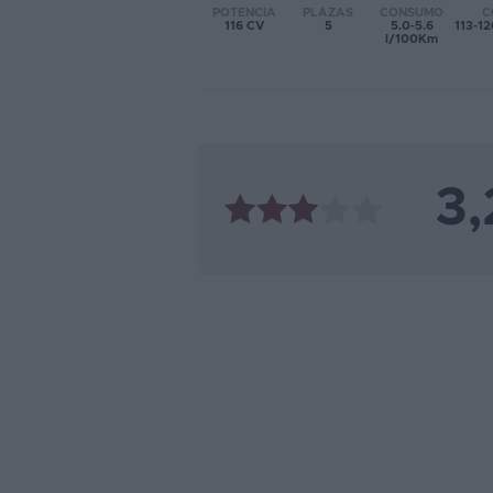
POTENCIA
PLAZAS
CONSUMO
C
116 CV
5
5.0-5.6
113-1
Favoritos
l/100Km
Concesionarios
Vender
coche
3,
Blog
Ventas
de
coches
2026