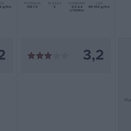
POTENCIA
PLAZAS
CONSUMO
CO2
O2
158 CV
5
4.3-4.4
98-100 g/Km
26 g/Km
l/100Km
2
3,2
Pue