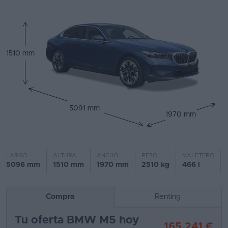
Segunda
mano
Eléctricos
1510 mm
Híbridos
Ofertas
5091 mm
Asistente
1970 mm
Foro
de
LARGO
ALTURA
ANCHO
PESO
MALETERO
opiniones
5096 mm
1510 mm
1970 mm
2510 kg
466 l
Guías
de
Compra
Renting
compra
Tu oferta BMW M5 hoy
165.241 €
Comparador