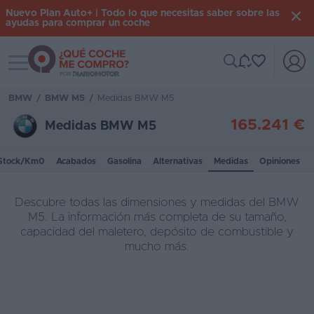
Nuevo Plan Auto+ | Todo lo que necesitas saber sobre las
ayudas para comprar un coche
Toggle navigation
Iniciar
sesión
BMW
/
BMW M5
/
Medidas BMW M5
165.241 €
Medidas BMW M5
Inicio
Stock/Km0
Acabados
Gasolina
Alternativas
Medidas
Opiniones
Coches
nuevos
Descubre todas las dimensiones y medidas del BMW
Renting
M5. La información más completa de su tamaño,
capacidad del maletero, depósito de combustible y
Suscripción
mucho más.
Stock
KM
0