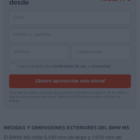
desde
Favoritos
Concesionarios
Vender
coche
Blog
Leo y acepto las
condiciones de uso
y
privacidad
Ventas
de
¡Quiero aprovechar esta oferta!
coches
Al enviar tus datos, aceptas que podamos facilitarlos al gestor de la venta y
2026
que te contactemos por email, teléfono o WhatsApp para confirmar tu
interés.
MEDIDAS Y DIMENSIONES EXTERIORES DEL BMW M5
El BMW M5 mide 5.091 mm de largo y 1.970 mm de