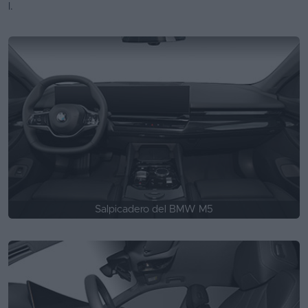
l.
Salpicadero del BMW M5