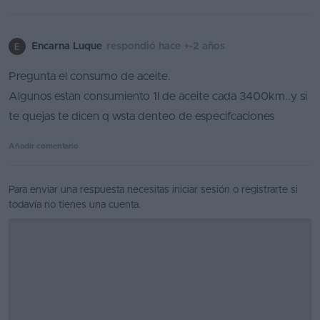
Favoritos
Encarna Luque
respondió hace +-2 años
Concesionarios
Pregunta el consumo de aceite.
Vender
Algunos estan consumiento 1l de aceite cada 3400km..y si
coche
te quejas te dicen q wsta denteo de especifcaciones
Blog
Añadir comentario
Ventas
de
Para enviar una respuesta necesitas
iniciar sesión
o
registrarte
si
coches
todavía no tienes una cuenta.
2026