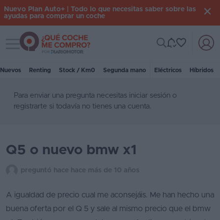
Nuevo Plan Auto+ | Todo lo que necesitas saber sobre las
ayudas para comprar un coche
Toggle navigation
Iniciar
sesión
Nuevos
Renting
Stock / Km0
Segunda mano
Eléctricos
Híbridos
Para enviar una pregunta necesitas
iniciar sesión
o
Inicio
registrarte
si todavía no tienes una cuenta.
Coches
nuevos
Q5 o nuevo bmw x1
Renting
Suscripción
preguntó hace hace más de 10 años
Stock
A igualdad de precio cual me aconsejáis. Me han hecho una
KM
buena oferta por el Q 5 y sale al mismo precio que el bmw
0