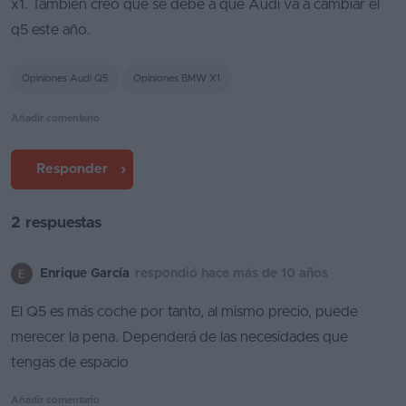
x1. También creo que se debe a que Audi va a cambiar el
Segunda
q5 este año.
mano
Opiniones Audi Q5
Opiniones BMW X1
Eléctricos
Añadir comentario
Híbridos
Ofertas
Responder
Asistente
2 respuestas
Foro
de
Enrique García
respondió hace más de 10 años
opiniones
El Q5 es más coche por tanto, al mismo precio, puede
Guías
merecer la pena. Dependerá de las necesidades que
de
tengas de espacio
compra
Comparador
Añadir comentario