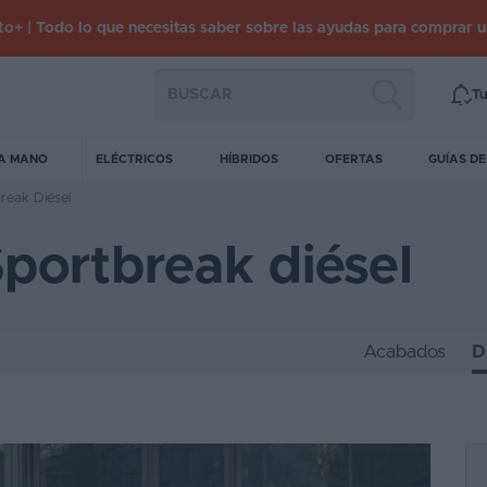
o+ | Todo lo que necesitas saber sobre las ayudas para comprar 
Tu
A MANO
ELÉCTRICOS
HÍBRIDOS
OFERTAS
GUÍAS D
eak Diésel
portbreak diésel
Acabados
D