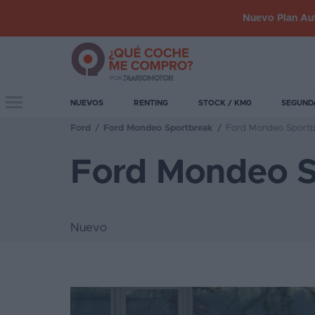
Nuevo Plan Aut
Iniciar
sesión
Toggle navigation
NUEVOS
RENTING
STOCK / KM0
SEGUND
Ford
/
Ford Mondeo Sportbreak
/
Ford Mondeo Sportbr
Inicio
Ford Mondeo S
Coches
nuevos
Renting
Nuevo
Suscripción
Stock
KM
0