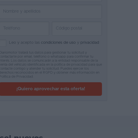
Leo y acepto las
condiciones de uso
y
privacidad
Diariomotor tratará tus datos para gestionar tu solicitud y
contactarte por email, teléfono o whatsapp para confirmar tu
interés. Los datos se comunicarán a la entidad responsable de la
venta del vehículo identificada en la política de privacidad para que
contacte contigo y atender tu solicitud. Puedes ejercer los
derechos reconocidos en el RGPD y obtener más información en
Política de Privacidad
.
¡Quiero aprovechar esta oferta!