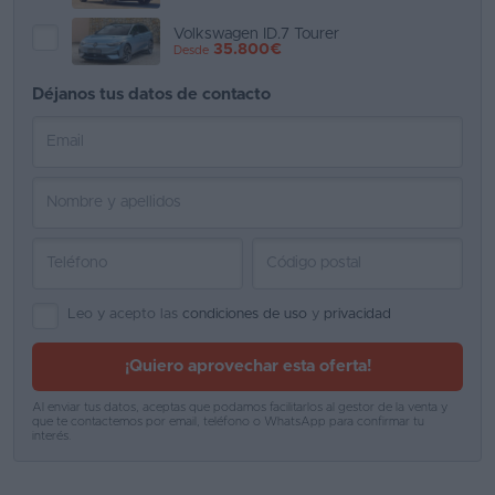
Volkswagen ID.7 Tourer
Favoritos
35.800€
Desde
Concesionarios
Déjanos tus datos de contacto
Vender
coche
Blog
Ventas
de
coches
Leo y acepto las
condiciones de uso
y
privacidad
2026
¡Quiero aprovechar esta oferta!
Al enviar tus datos, aceptas que podamos facilitarlos al gestor de la venta y
que te contactemos por email, teléfono o WhatsApp para confirmar tu
interés.