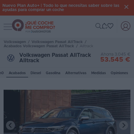
Nuevo Plan Auto+ | Todo lo que necesitas saber sobre las
ayudas para comprar un coche
Toggle navigation
Iniciar
sesión
Volkswagen
/
Volkswagen Passat AllTrack
/
Acabados Volkswagen Passat AllTrack
/
Alltrack
Ahorra 3.045 €
Volkswagen Passat AllTrack
53.545 €
Inicio
Alltrack
Coches
m0
Acabados
Diesel
Gasolina
Alternativas
Medidas
Opiniones
nuevos
Renting
Suscripción
Stock
KM
0