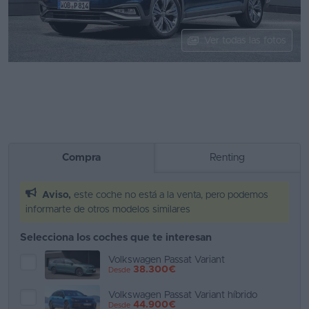
Segunda
mano
Ver todas las fotos
Eléctricos
Híbridos
Ofertas
Asistente
Compra
Renting
Foro
Aviso,
este coche no está a la venta, pero podemos
de
informarte de otros modelos similares
opiniones
Selecciona los coches que te interesan
Guías
de
Volkswagen Passat Variant
38.300€
Desde
compra
Volkswagen Passat Variant híbrido
Comparador
44.900€
Desde