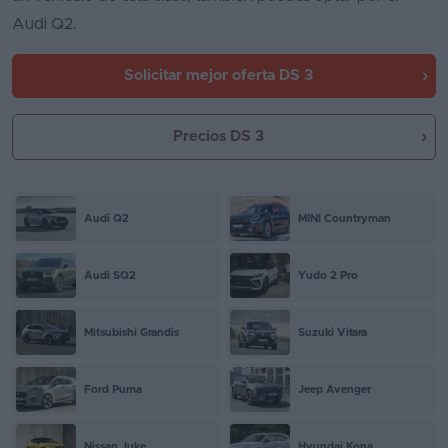
Audi Q2.
Solicitar mejor oferta
DS 3
Precios DS 3
Audi Q2
MINI Countryman
Audi SQ2
Yudo 2 Pro
Mitsubishi Grandis
Suzuki Vitara
Ford Puma
Jeep Avenger
Nissan Juke
Hyundai Kona