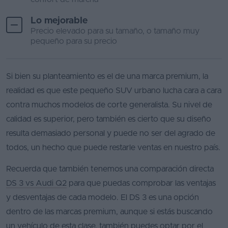
Favoritos
Lo mejorable
Precio elevado para su tamaño, o tamaño muy
Concesionarios
pequeño para su precio
Vender
coche
Si bien su planteamiento es el de una marca premium, la
realidad es que este pequeño SUV urbano lucha cara a cara
Blog
contra muchos modelos de corte generalista. Su nivel de
Ventas
calidad es superior, pero también es cierto que su diseño
de
resulta demasiado personal y puede no ser del agrado de
coches
todos, un hecho que puede restarle ventas en nuestro país.
2026
Recuerda que también tenemos una comparación directa
DS 3 vs Audi Q2
para que puedas comprobar las ventajas
y desventajas de cada modelo. El DS 3 es una opción
dentro de las marcas premium, aunque si estás buscando
un vehículo de esta clase, también puedes optar por el