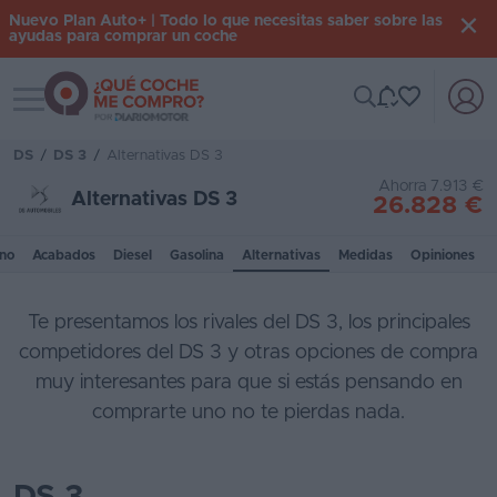
Nuevo Plan Auto+ | Todo lo que necesitas saber sobre las
ayudas para comprar un coche
Toggle navigation
Iniciar
sesión
DS
/
DS 3
/
Alternativas DS 3
Ahorra 7.913 €
Alternativas DS 3
26.828 €
Inicio
no
Acabados
Diesel
Gasolina
Alternativas
Medidas
Opiniones
Coches
nuevos
Te presentamos los rivales del DS 3, los principales
Renting
competidores del DS 3 y otras opciones de compra
muy interesantes para que si estás pensando en
Suscripción
comprarte uno no te pierdas nada.
Stock
KM
0