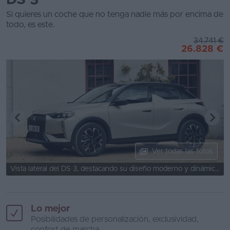
DS 3
Si quieres un coche que no tenga nadie más por encima de
Segunda
todo, es este.
mano
34.741 €
26.828 €
Eléctricos
Híbridos
Ofertas
Asistente
Foro
de
Ver todas las fotos
opiniones
Vista lateral del DS 3, destacando su diseño moderno y dinámico.
Guías
de
compra
Lo mejor
Posibilidades de personalización, exclusividad,
Comparador
confort de marcha