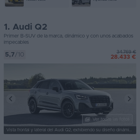
1. Audi Q2
Primer B-SUV de la marca, dinámico y con unos acabados
impecables
34.769 €
5,7
/10
28.433 €
Ver todas las fotos
Vista frontal y lateral del Audi Q2, exhibiendo su diseño dinámico.